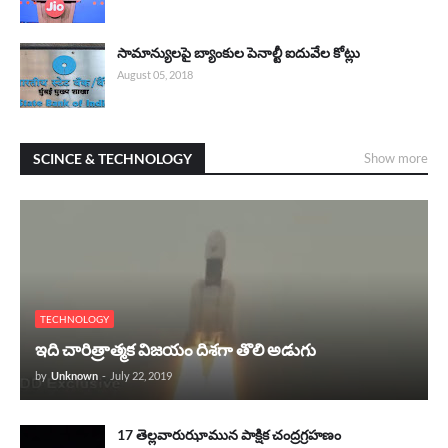
సామాన్యులపై బ్యాంకుల పెనాల్టీ ఐదువేల కోట్లు
August 05, 2018
SCINCE & TECHNOLOGY
Show more
TECHNOLOGY
ఇది చారిత్రాత్మక విజయం దిశగా తొలి అడుగు
by
Unknown
-
July 22, 2019
17 తెల్లవారుఝామున పాక్షిక చంద్రగ్రహణం