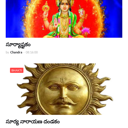
సూర్యాష్టకం
by
Chandra
-
08:16:00
BHAKTI
సూర్య నారాయణ దండకం