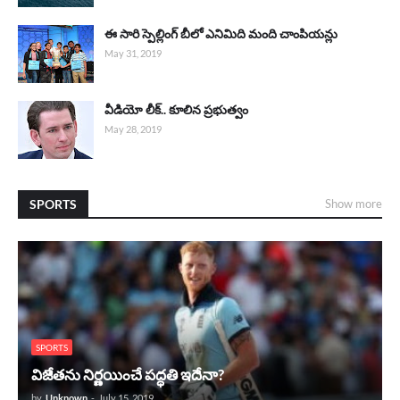
ఈ సారి స్పెల్లింగ్ బీలో ఎనిమిది మంది చాంపియన్లు
May 31, 2019
వీడియో లీక్.. కూలిన ప్రభుత్వం
May 28, 2019
SPORTS
Show more
SPORTS
విజేతను నిర్ణయించే పద్ధతి ఇదేనా?
by
Unknown
-
July 15, 2019