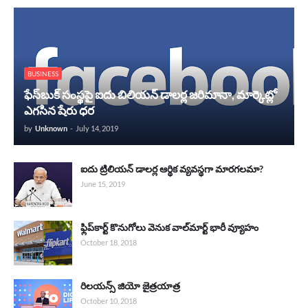
BUSINESS
ఫేస్‌బుక్‌ సంస్థపై ఐదు బిలియన్ డాలర్ల జరిమానా, మార్కెట్లో
ఎగసిన షేరు ధర
by
Unknown
-
July 14, 2019
ఐదు ట్రిలియన్ డాలర్ల ఆర్థిక వ్యవస్థగా మారగలమా?
June 15, 2019
ఫ్లిప్‌కార్ట్ కొనుగోలు వెనుక వాల్‌మార్ట్ భారీ వ్యూహం
October 18, 2018
రిలయన్స్ జియో జైత్రయాత్ర
October 10, 2018