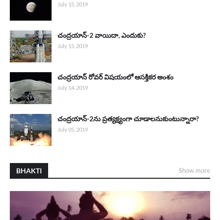
July 15, 2019
చంద్రయాన్-2 వాయిదా, ఎందుకు?
July 15, 2019
చంద్రయాన్ రోవర్ విషయంలో ఆసక్తికర అంశం
July 14, 2019
చంద్రయాన్-2ను ప్రత్యక్ష్యంగా చూడాలనుకుంటున్నారా?
July 05, 2019
BHAKTI
Show more