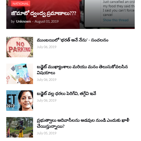
NATIONAL
జొమాటో ద్వంద్వ ప్రమాణాలు???
by
Unknown
-
August 01, 2019
ముంబయిలో 'భరత్ అనే నేను' - సంచలనం
July 06, 2019
బడ్జెట్ ముఖ్యాంశాలు మరియు మనం తెలుసుకోవలసిన
విషయాలు
July 06, 2019
బడ్జెట్‌ వల్ల ధరలు పెరిగేవి, తగ్గేవి ఇవే
July 06, 2019
ప్రభుత్వాలు ఆదివాసీలను అడవుల నుండి ఎందుకు ఖాళీ
చేయిస్తున్నాయి?
July 05, 2019