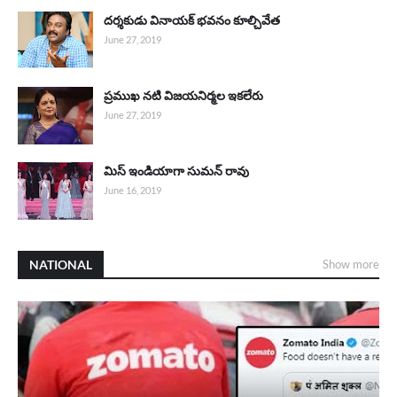
దర్శకుడు వినాయక్ భవనం కూల్చివేత
June 27, 2019
ప్రముఖ నటి విజయనిర్మల ఇకలేరు
June 27, 2019
మిస్‌ ఇండియాగా సుమన్‌ రావు
June 16, 2019
NATIONAL
Show more