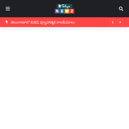
తెలంగాణాలో బిజెపి వ్యూహాత్మక రాజకీయాలు
విద