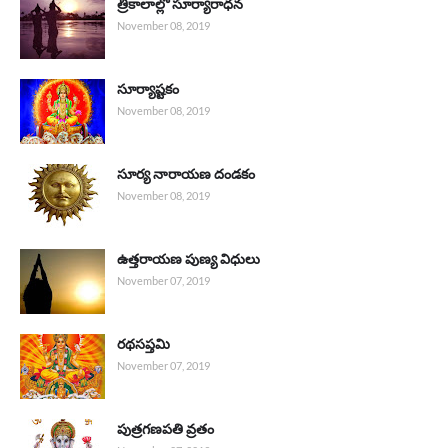
త్రికాలాల్లో సూర్యారాధన
November 08, 2019
సూర్యాష్టకం
November 08, 2019
సూర్య నారాయణ దండకం
November 08, 2019
ఉత్తరాయణ పుణ్య విధులు
November 07, 2019
రథసప్తమి
November 07, 2019
పుత్రగణపతి వ్రతం