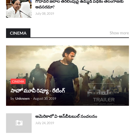
గోదావరి జలాల తరలింపుపై ఉమ్మడి పథకం తెలంగాణకు
అవసరమా?
July 08, 2019
CINEMA
Show more
CINEMA
సాహో మూవీ రివ్యూ - రేటింగ్
by
Unknown
-
August 30, 2019
అమెరికాలో వి-అన్‌బీటబుల్ సంచలనం
July 24, 2019