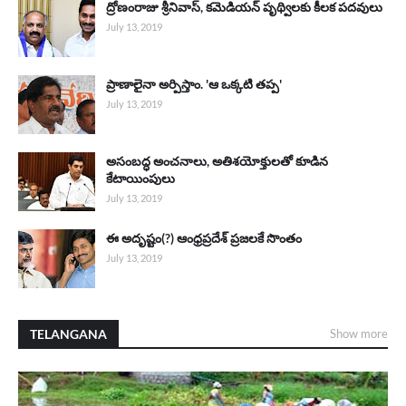
ద్రోణంరాజు శ్రీనివాస్, కమెడియన్ పృథ్విలకు కీలక పదవులు
July 13, 2019
ప్రాణాలైనా అర్పిస్తాం. 'ఆ ఒక్కటి తప్ప'
July 13, 2019
అసంబద్ధ అంచనాలు, అతిశయోక్తులతో కూడిన
కేటాయింపులు
July 13, 2019
ఈ అదృష్టం(?) ఆంధ్రప్రదేశ్ ప్రజలకే సొంతం
July 13, 2019
TELANGANA
Show more