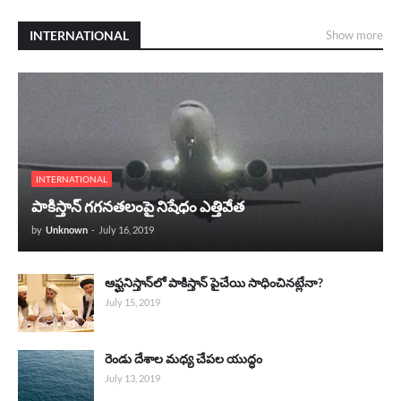
INTERNATIONAL
Show more
INTERNATIONAL
పాకిస్తాన్ గగనతలంపై నిషేధం ఎత్తివేత
by
Unknown
-
July 16, 2019
ఆఫ్ఘనిస్తాన్‌లో పాకిస్తాన్ పైచేయి సాధించినట్లేనా?
July 15, 2019
రెండు దేశాల మధ్య చేపల యుద్ధం
July 13, 2019