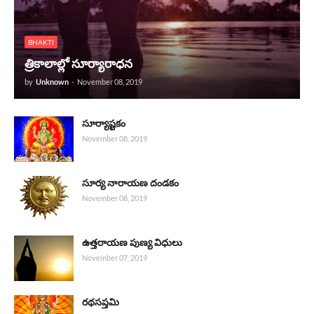
BHAKTI
త్రికాలాల్లో సూర్యారాధన
by
Unknown
-
November 08, 2019
సూర్యాష్టకం
November 08, 2019
సూర్య నారాయణ దండకం
November 08, 2019
ఉత్తరాయణ పుణ్య విధులు
November 07, 2019
రథసప్తమి