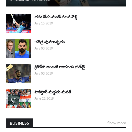
తమ దేశం నుండే వలస వెళ్లి.....
July 15, 2019
చరిత్ర పునరావృతం...
July 08, 2019
క్రికెట్‌కు అంబటి రాయుడు గుడ్‌బై
July 03, 2019
పాకిస్తాన్ మద్ధతు మనకే
June 28, 2019
BUSINESS
Show more