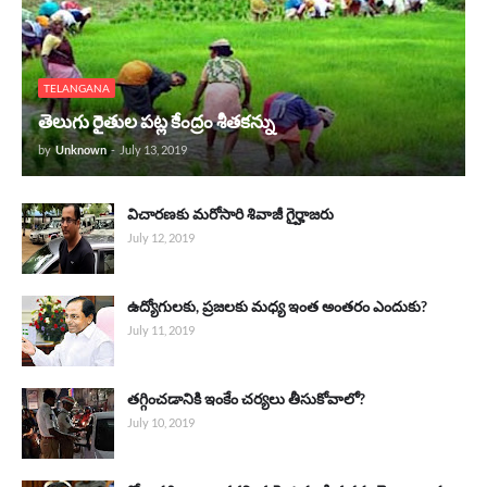
TELANGANA
తెలుగు రైతుల పట్ల కేంద్రం శీతకన్ను
by
Unknown
-
July 13, 2019
విచారణకు మరోసారి శివాజీ గైర్హాజరు
July 12, 2019
ఉద్యోగులకు, ప్రజలకు మధ్య ఇంత అంతరం ఎందుకు?
July 11, 2019
తగ్గించడానికి ఇంకేం చర్యలు తీసుకోవాలో?
July 10, 2019