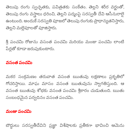
తెలుపు రంగు స్వచ్ఛతకు, పవిత్రతకు సంకేతం. తెల్లని శరీర వర్ణంతో,
తెలుపు రంగు వస్త్రాలు ధరించి, తెల్లని పద్మంపై సరస్వతీ దేవి ఆసీనురాలై
ఉంటుంది. అందుకే సరస్వతి పూజలో తెలుపు రంగుకు ప్రాధాన్యతనిస్తారు,
తెల్లని మల్లెపూలతో పూజిస్తారు.
శ్రీ పంచమి రోజును వసంత పంచమి మరియు మంజు పంచమి లాంటి
పేర్లతో కూడా జరుపుకుంటారు.
వసంత పంచమి
మకర సంక్రమణం తరువాత వసంత ఋతువు లక్షణాలు ప్రకృతిలో
గోచరిస్తాయి. మాఘ మాసం వసంత ఋతువును స్వాగతిస్తుంది. ఆ
వసంత ఋతువు శోభకు వసంత పంచమి శ్రీకారం చుడుతుంది. ఋతు
సంబంధమైన పర్వదినం వసంత పంచమి.
మంజు పంచమి
బౌద్ధులు సరస్వతీదేవిని ప్రజ్ఞా విశేషాలకు ప్రతీకగా భావించి ఆమెను