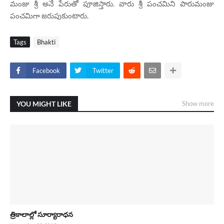
మంజు శ్రీ అనే పేరుతో పూజిస్తారు. వారు శ్రీ పంచమిని పారుమంజు
పంచమిగా జరుపుకుంటారు.
Tags
Bhakti
Facebook
Twitter
YOU MIGHT LIKE
Show more
త్రికాలాల్లో సూర్యారాధన