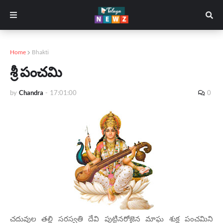
Home
Bhakti
శ్రీ పంచమి
by
Chandra
-
17:01:00
0
చదువుల తల్లి సరస్వతి దేవి పుట్టినరోజైన మాఘ శుక్ల పంచమిని