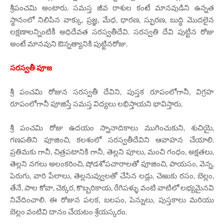
శ్రీపంచమి అంటారు. సమస్త జీవ రాశుల కంటే మానవుడిని ఉన్నత
స్థానంలో నిలిపిన వాక్కు, ప్రజ్ఞ, మేధ, ధారణ, స్ఫురణ, బుద్ధి మొదలైన
లక్షణాలన్నింటికీ అధిదేవత సరస్వతీదేవి. సరస్వతి దేవి పుట్టిన రోజు
అంటే మానవుని ఔన్నత్యానికి పుట్టినరోజు.
సరస్వతీ పూజ
శ్రీ పంచమి రోజున సరస్వతీ దేవిని, పుస్తక రూపంలోగానీ, విగ్రహ
రూపంలోగానీ పూజిస్తే సమస్త విద్యలు లభిస్తాయని భావిస్తారు.
శ్రీ పంచమి రోజు ఉదయం స్నానాదికాలు ముగించుకుని, శుచియై,
గణపతిని పూజించి, కలశంలో సరస్వతీదేవిని ఆవాహన చేయాలి.
ప్రతిమకు గానీ, చిత్రపటానికి గానీ, తెల్లని పూలు, మంచి గంధం, అక్షతలు,
తెల్లని నగలు అలంకరించి, షోడశోపచారాలతో పూజించి, పాయసం, వెన్న,
పెరుగు, వారి పేలాలు, తెల్లనువ్వులతో చేసిన లడ్లు, చెఱుకు రసం, బెల్లం,
తేనే, పాల కోవా, చెక్కర, కొబ్బరికాయ, రేగిపళ్ళు వంటి వాటిలో లభ్యమైనవి
నివేదించాలి. ఈ రోజున పలక, బలపం, పెన్నులు, పుస్తకాలు మరియు
బెల్లం వంటివి దానం చేయటం శ్రేయస్కరం.