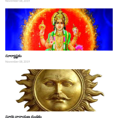
November 08, 2019
సూర్యాష్టకం
November 08, 2019
సూర్య నారాయణ దండకం