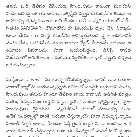
తనకు ఫుడ్ డెలివరీ చేసేందుకు హిందువును కాకుండా మరొకరిని
పంపించడంపై ఒక యూజర్ అసంతృప్తిని వ్యక్తం చేయడమే కాకుండా, ఆ
ఆహారాన్ని తిరస్కరించారు. అమిత్ శుక్లా అనే ఆ వ్యక్తి (యూజర్ నేమ్:
NaMo_SARKAAR) జొమాటోకు ఈ విషయంపై ట్వీట్ చేసి ఫిర్యాదు
కూడా చేయగా ఆ సంస్థ రిఫండ్‌ను తిరస్కరించింది. పైగా ఆహారానికి
మతం లేదు, ఆహారమే ఓ మతం అంటూ ట్వీట్ చేయడమే కాకుండా, ఆ
యూజర్ వివరాలను కూడా బయటపెట్టింది. దీనిపై సోషల్
మీడియాలో అనుకూలంగా, మరియు వ్యతిరేకంగా భారీ ఎత్తున చర్చలు
జరుగుతున్నాయి.
ముస్లింలు 'హలాల్' మాంసాన్ని కోరుకున్నప్పుడు దానికి అనుగుణంగా
హలాల్ ట్యాగ్‌ను అందిస్తున్నప్పుడు జొమాటో సంస్థకు గుర్తు రాని మతం,
హిందువులు తమకు హిందూ డెలివరీ బాయ్ కావాలని అడిగితే మాత్రం
మతం, సెక్యులరిజం గుర్తుకు వస్తున్నాయా? అంటూ ప్రశ్నిస్తున్నారు. పైగా
హిందువులు, క్రిస్టియన్లు వ్యతిరేకించే హలాల్ మాంసాన్ని కూడా
అనేక సందర్భాల్లో వారికి సరఫరా చేస్తున్నారని కూడా విమర్శిస్తున్నారు.
హలాల్ ట్యాగ్ లాగానే హిందూ ఓన్లీ రైడర్ ట్యాగ్ కూడా అందించాలని
వారు డిమాండ్ చేస్తున్నారు. కాగా ఈ నేపథ్యంలో మనదేశంలో ప్రజలు