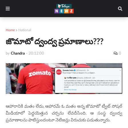
Home
National
జొమాటో ద్వంద్వ ప్రమాణాలు???
by
Chandra
-
20:12:00
0
ఆహారానికి మతం లేదు, ఆహారమే ఓ మతం అన్న జొమాటో ట్వీట్‌ సోషల్
మీడియాలో పెద్దయెత్తున చర్చను లేవదీసింది. ఆ సంస్థ ద్వంద్వ
ప్రమాణాలను పాటిస్తుందంటూ నెటిజన్లు విరుచుకు పడుతున్నారు.