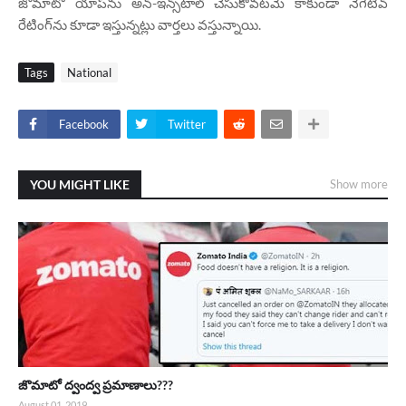
జొమాటో యాప్‌ను అన్-ఇన్స్‌టాల్ చేసుకోవటమే కాకుండా నెగెటివ్
రేటింగ్‌ను కూడా ఇస్తున్నట్లు వార్తలు వస్తున్నాయి.
Tags
National
Facebook
Twitter
YOU MIGHT LIKE
Show more
జొమాటో ద్వంద్వ ప్రమాణాలు???
August 01, 2019