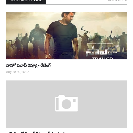
సాహో మూవీ రివ్యూ - రేటింగ్
August 30, 2019