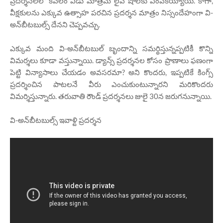
ప్రదర్శనలలో కేవలం ఏడు మాత్రమే లైవ్ షోలకు ఎంపికయ్యాయి. కాగా,
వీక్షకులను ఎక్కువ ఉత్సాహ పరచిన ప్రదర్శన మాత్రం నిస్సందేహంగా వి-
అన్‌బీటబుల్స్ దేనని చెప్పవచ్చు.
ఎక్కువ మంది వి-అన్‌బీటబుల్ బృందాన్ని సమర్థిస్తున్నప్పటికీ కొన్ని
విమర్శలు కూడా వస్తున్నాయి. డ్యాన్స్ ప్రదర్శనల కోసం ప్రాణాలు ఫణంగా
పెట్టి విన్యాసాలు చేయడం అవసరమా? అని కొందరు, ఇప్పటికే కింగ్స్
ప్రదర్శించిన పాటలనే వీరు ఎంచుకుంటున్నారని మరికొందరు
విమర్శిస్తున్నారు. తరువాతి రౌండ్ ప్రదర్శనలు జులై 30న జరుగనున్నాయి.
వి-అన్‌బీటబుల్స్ ఇవాళ్టి ప్రదర్శన