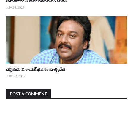
అమెరికాలో వి-అన్‌బీటబుల్ సంచలనం
July 24, 2019
దర్శకుడు వినాయక్ భవనం కూల్చివేత
June 27, 2019
POST A COMMENT