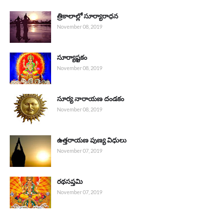
త్రికాలాల్లో సూర్యారాధన
November 08, 2019
సూర్యాష్టకం
November 08, 2019
సూర్య నారాయణ దండకం
November 08, 2019
ఉత్తరాయణ పుణ్య విధులు
November 07, 2019
రథసప్తమి
November 07, 2019