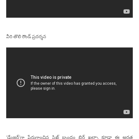
వీరి తొలి రౌండ్ ప్రదర్శన
'డేంజర్'గా పేరుగాంచిన సిఖ్ బృందం బిర్ ఖల్సా కూడా ఈ అర్హత