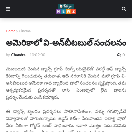
Home
Cinema
అమెరికాలో వి-అన్‌బీటబుల్ సంచలనం
by
Chandra
-
10:09:00
0
ముంబయికి చెందిన డ్యాన్స్ గ్రూప్ 'కింగ్స్ యునైటెడ్' వరల్డ్ ఆఫ్ డ్యాన్స్
కిరీటాన్ని గెలుచుకున్న తరువాత, అదే నగరానికి చెందిన మరో గ్రూప్ వి-
అన్‌బీటబుల్ అమెరికా గాట్ ట్యాలెంట్ షోలో సంచలనం సృష్టిస్తోంది. తమ
ఆశ్చర్యకరమైన ప్రదర్శనతో లాస్ ఏంజిల్స్‌లో లైవ్ షోలను
ప్రదర్శించేందుకు ఎంపికయ్యారు.
ఈ డ్యాన్స్ బృందం ప్రదర్శనలు సాహసోపేతంగా, వళ్ళు గగుర్పొడిచే
విన్యాసాలతో సాగుతున్నాయి. జడ్జెస్ కట్‌గా పేరుపొందిన ఇవాళ్టి షోలో
వీరు ఏకంగా గోల్డెన్ బజర్ సాధించారు. ఇవాళ మొత్తం పదునెనిమిది