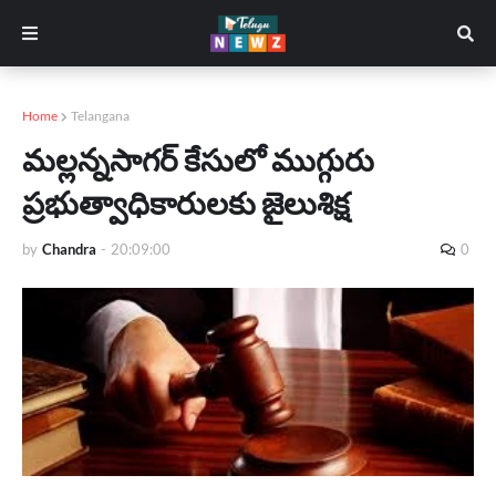
Home
Telangana
మల్లన్నసాగర్‌ కేసులో ముగ్గురు
ప్రభుత్వాధికారులకు జైలుశిక్ష
by
Chandra
-
20:09:00
0