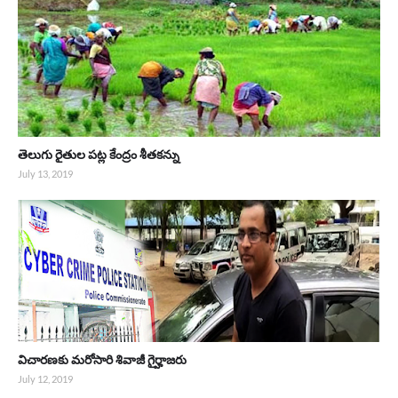
తెలుగు రైతుల పట్ల కేంద్రం శీతకన్ను
July 13, 2019
విచారణకు మరోసారి శివాజీ గైర్హాజరు
July 12, 2019