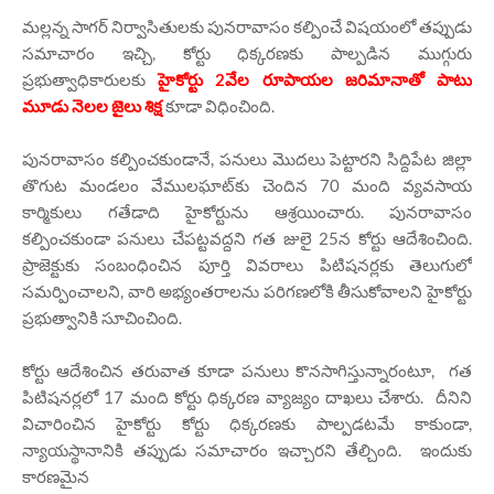
మల్లన్న సాగర్ నిర్వాసితులకు పునరావాసం కల్పించే విషయంలో తప్పుడు
సమాచారం ఇచ్చి, కోర్టు ధిక్కరణకు పాల్పడిన ముగ్గురు
ప్రభుత్వాధికారులకు
హైకోర్టు 2వేల రూపాయల జరిమానాతో పాటు
మూడు నెలల జైలు శిక్ష
కూడా విధించింది.
పునరావాసం కల్పించకుండానే, పనులు మొదలు పెట్టారని సిద్దిపేట జిల్లా
తొగుట మండలం వేములఘాట్‌కు చెందిన 70 మంది వ్యవసాయ
కార్మికులు గతేడాది హైకోర్టును ఆశ్రయించారు. పునరావాసం
కల్పించకుండా పనులు చేపట్టవద్దని గత జులై 25న కోర్టు ఆదేశించింది.
ప్రాజెక్టుకు సంబంధించిన పూర్తి వివరాలు పిటిషనర్లకు తెలుగులో
సమర్పించాలని, వారి అభ్యంతరాలను పరిగణలోకి తీసుకోవాలని హైకోర్టు
ప్రభుత్వానికి సూచించింది.
కోర్టు ఆదేశించిన తరువాత కూడా పనులు కొనసాగిస్తున్నారంటూ, గత
పిటిషనర్లలో 17 మంది కోర్టు ధిక్కరణ వ్యాజ్యం దాఖలు చేశారు. దీనిని
విచారించిన హైకోర్టు కోర్టు ధిక్కరణకు పాల్పడటమే కాకుండా,
న్యాయస్థానానికి తప్పుడు సమాచారం ఇచ్చారని తేల్చింది. ఇందుకు
కారణమైన