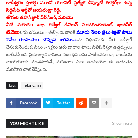
కాళేశ్వరం ప్రాజెక్టు మూడో యూనిట్ ప్రత్యేక డిప్యూటీ కలెక్టర్‌గా ఉన్న
సిద్దిపేట ఆర్డీవో జయచంద్రా రెడ్డి,
తొగుట తహసీల్దార్ వీర్ సింగ్, మరియు
నీటి పారుదల శాఖ గజ్వేల్ డివిజన్ సూపరింటెండెంట్ ఇంజినీర్
టి.వేణు
లను దోషులుగా తేల్చింది. వారికి
మూడు నెలల జైలు శిక్షతో పాటు
2వేల రూపాయల చొప్పున జరిమానా
ను విధించింది. వీరు అప్పీల్
చేసుకునేందుకు వీలుగా శిక్షను ఆరు వారాల పాటు నిలిపివేస్తూ ఉత్తర్వులు
జారీచేసింది. ప్రభుత్వాధికారులు నిబంధనలను పాటించకుండా, రాజకీయ
నాయకులకు వంతపాడితే, ఫలితాలు ఎలా ఉంటాయో ఈ ఉదంతం
మరోసారి చాటిచెప్పింది.
Tags
Telangana
Facebook
Twitter
YOU MIGHT LIKE
Show more