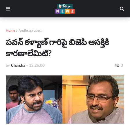
Home
Andhrapradesh
పవన్ కళ్యాణ్ గారిపై బిజెపి ఆసక్తికి
కారణాలేమిటి?
by
Chandra
-
12:26:00
0