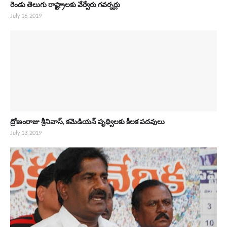
రెండు తెలుగు రాష్ట్రాలకు వేర్వేరు గవర్నర్లు
July 16, 2019
ద్రోణంరాజు శ్రీనివాస్, కమెడియన్ పృథ్విలకు కీలక పదవులు
July 13, 2019