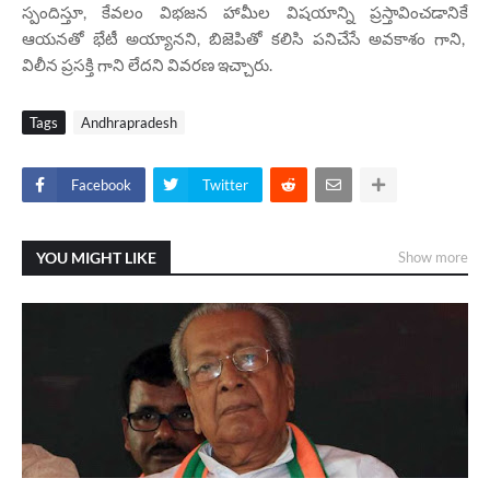
స్పందిస్తూ, కేవలం విభజన హామీల విషయాన్ని ప్రస్తావించడానికే
ఆయనతో భేటీ అయ్యానని, బిజెపితో కలిసి పనిచేసే అవకాశం గాని,
విలీన ప్రసక్తి గాని లేదని వివరణ ఇచ్చారు.
Tags
Andhrapradesh
Facebook
Twitter
YOU MIGHT LIKE
Show more