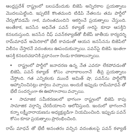
ఆంధ్రప్రదేశ్ రాష్ట్రంలో బలపడేందుకు బిజెపి అన్నిరకాల ప్రయత్నాలు
మొదలుపెట్టింది. ఇప్పటికే కొంతమంది టిడిపి నేతలను తమ పార్టీలో
చేర్చుకోవడమే గాక, మరింతమందిని ఆకర్షించే ప్రయత్నాలు చేస్తుంది.
అంతేకాక, జనసేన అధినేత పవన్ కళ్యాణ్ గారిపై కూడా ఆసక్తిని
కనబరుస్తుంది. జనసేన చీఫ్ పవన్‌కళ్యాణ్‌తో బీజేపీ జాతీయ కార్యదర్శి
రామ్‌మాధవ్ అమెరికాలో భేటీ కావడంతో ఆయన జనసేనను బిజెపిలో
విలీనం చేస్తారనే వదంతులు ఊపందుకున్నాయి. పవన్‌పై బిజెపి ఇంతగా
ఆసక్తి కనబరచడానికి ప్రధానంగా రెండు కారణాలున్నాయి.
రాష్ట్రంలో పార్టీలో జనాదరణ ఉన్న నేత ఎవరూ లేకపోవడంతో
బిజెపి, పవన్ కళ్యాణ్ కోసం చాలాకాలంగానే తీవ్ర ప్రయత్నాలు
చేస్తోంది. గత ఎన్నికలకు ముందే అమిత్ షా, పవన్‌ను పార్టీలోకి
ఆహ్వానించినట్లు వార్తలు వచ్చాయి. అందుకే ఇప్పుడు రామ్‌మాధవ్ తో
భేటీ సందర్భంగా ఈ ఊహాగానాలు వచ్చాయి.
సామాజిక సమీకరణలలో భాగంగా రాష్ట్రంలో బిజెపి కాపు
సామాజిక వర్గాన్ని చేరదీయాలని ఆలోచిస్తుంది. ఇందులో భాగంగానే
కన్నా లక్ష్మీనారాయణను అధ్యక్ష్యుడిగా నియమించింది. ఇప్పుడు పవన్
కోసం కూడా ప్రయత్నాలు ప్రారంభించింది.
రామ్ మాధవ్ తో భేటీ అనంతరం వచ్చిన వదంతులపై పవన్ కళ్యాణ్