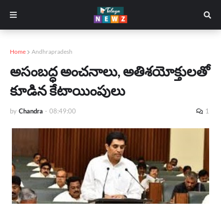
Home
Andhrapradesh
అసంబద్ధ అంచనాలు, అతిశయోక్తులతో
కూడిన కేటాయింపులు
by
Chandra
-
08:49:00
1