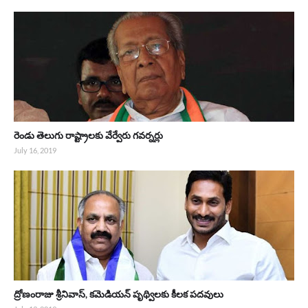
రెండు తెలుగు రాష్ట్రాలకు వేర్వేరు గవర్నర్లు
July 16, 2019
ద్రోణంరాజు శ్రీనివాస్, కమెడియన్ పృథ్విలకు కీలక పదవులు