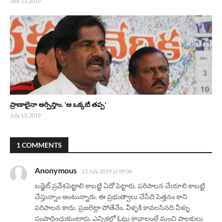
July 13, 2019
ప్రాణాలైనా అర్పిస్తాం. 'ఆ ఒక్కటి తప్ప'
July 13, 2019
1 COMMENTS
Anonymous
13 July 2019 at 09:06
బడ్జెట్ ప్రవేశపెట్టాలి కాబట్టి ఏదో పెట్టారు. పరిపాలన చేయాలి కాబట్టి
చేస్తున్నాం అంటున్నారు. ఈ ప్రభుత్వాలు చేసేది పెత్తనం కాని
పరిపాలన కాదు. ప్రజలెట్లా పోతేనేం. వీళ్ళకి కావలసినది వీళ్ళు
సంపాదించుకుంటారు. ఎన్నికల్లో ఓట్లు కావాలంటే మంచి పాలకులు