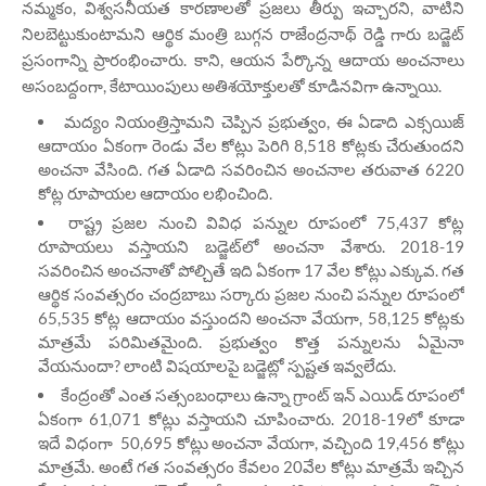
నమ్మకం, విశ్వసనీయత కారణాలతో ప్రజలు తీర్పు ఇచ్చారని, వాటిని
నిలబెట్టుకుంటామని ఆర్థిక మంత్రి బుగ్గన రాజేంద్రనాథ్ రెడ్డి గారు బడ్జెట్
ప్రసంగాన్ని ప్రారంభించారు. కాని, ఆయన పేర్కొన్న ఆదాయ అంచనాలు
అసంబద్దంగా, కేటాయింపులు అతిశయోక్తులతో కూడినవిగా ఉన్నాయి.
మద్యం నియంత్రిస్తామని చెప్పిన ప్రభుత్వం, ఈ ఏడాది ఎక్సయిజ్
ఆదాయం ఏకంగా రెండు వేల కోట్లు పెరిగి 8,518 కోట్లకు చేరుతుందని
అంచనా వేసింది. గత ఏడాది సవరించిన అంచనాల తరువాత 6220
కోట్ల రూపాయల ఆదాయం లభించింది.
రాష్ట్ర ప్రజల నుంచి వివిధ పన్నుల రూపంలో 75,437 కోట్ల
రూపాయలు వస్తాయని బడ్జెట్‌లో అంచనా వేశారు. 2018-19
సవరించిన అంచనాతో పోల్చితే ఇది ఏకంగా 17 వేల కోట్లు ఎక్కువ. గత
ఆర్థిక సంవత్సరం చంద్రబాబు సర్కారు ప్రజల నుంచి పన్నుల రూపంలో
65,535 కోట్ల ఆదాయం వస్తుందని అంచనా వేయగా, 58,125 కోట్లకు
మాత్రమే పరిమితమైంది. ప్రభుత్వం కొత్త పన్నులను ఏమైనా
వేయనుందా? లాంటి విషయాలపై బడ్జెట్లో స్పష్టత ఇవ్వలేదు.
కేంద్రంతో ఎంత సత్సంబంధాలు ఉన్నా గ్రాంట్‌ ఇన్‌ ఎయిడ్‌ రూపంలో
ఏకంగా 61,071 కోట్లు వస్తాయని చూపించారు. 2018-19లో కూడా
ఇదే విధంగా 50,695 కోట్లు అంచనా వేయగా, వచ్చింది 19,456 కోట్లు
మాత్రమే. అంటే గత సంవత్సరం కేవలం 20వేల కోట్లు మాత్రమే ఇచ్చిన