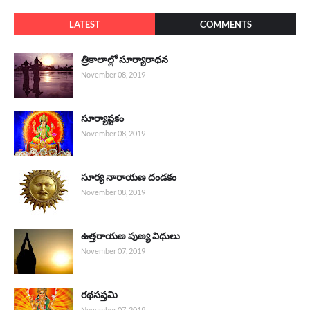
LATEST
COMMENTS
త్రికాలాల్లో సూర్యారాధన
November 08, 2019
సూర్యాష్టకం
November 08, 2019
సూర్య నారాయణ దండకం
November 08, 2019
ఉత్తరాయణ పుణ్య విధులు
November 07, 2019
రథసప్తమి
November 07, 2019