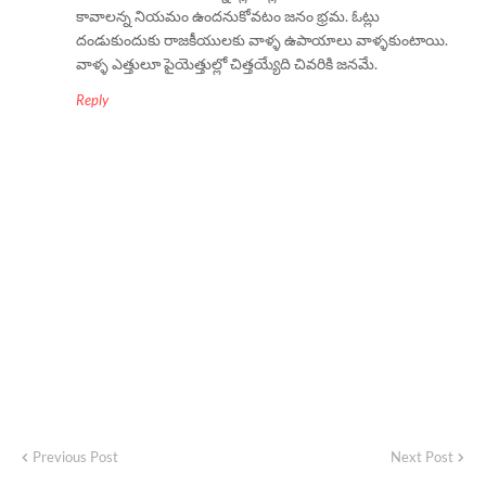
కావాలన్న నియమం ఉందనుకోవటం జనం భ్రమ. ఓట్లు
దండుకుందుకు రాజకీయులకు వాళ్ళ ఉపాయాలు వాళ్ళకుంటాయి.
వాళ్ళ ఎత్తులూ పైయెత్తుల్లో చిత్తయ్యేది చివరికి జనమే.
Reply
Previous Post
Next Post