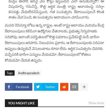
కేంద్రం ఈసారి అరవై వేల కోట్లు ఇస్తుందని ఎలా అనుకున్నారో? ఈ
విషయాన్ని గమనిస్తే, కొత్త ఆర్ధిక మంత్రి రాష్ట్ర ఆదాయంపై సరిగ్గా
కసరత్తు చేయలేదనిపిస్తుంది. గత సంవత్సరం కేటాయింపులనే కొంత
శాతం మేర పెంచి, ఈ సంవత్సరం ఆదాయంగా చూపించారు.
మనది రెవిన్యూ లోటు ఉన్న రాష్ట్రం. అంటే రాష్ట్ర ఆదాయం మరియు కేంద్ర
కేటాయింపులు కలిపినా ఉద్యోగుల వేతనాలకు, ప్రభుత్వ నిర్వహణకు
సరిపోవు. ఇలాంటి పరిస్థితులలో కొత్త పథకాలు ప్రవేశపెట్టి మరీ, భారీగా
కేటాయింపులు జరిపారు. నిబంధనల ప్రకారం, ఆ కేటాయింపులకు సరిపడా
అప్పులు తెచ్చుకునే వెసులుబాటు కూడా లేదు. ఆర్థిక సంవత్సరం చివరకు
వచ్చేసరికి భారీగా పన్నులు వేయడమో, కేటాయింపులలో కోతలు
కోయడమో చేయక తప్పదు.
Tags
Andhrapradesh
Facebook
Twitter
YOU MIGHT LIKE
Show more