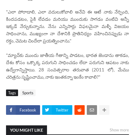
"ఎలా పోరాడాలి, ఎలా వదులుకోవాలి అనేవి ఈ ఆటే నాకు నేర్పింది,
కిందపడటం, పైకి లేవడం మరియు ముందుకు సాగడం వంటివి అన్నీ
ఇక్కడే నేర్చుకున్నాను. నేను ఎన్నిసార్లు విఫలమైనా మళ్ళీ విజయం
సాధించాను, ముఖ్యంగా నా దేశానికి ప్రాతినిధ్యం వహించినప్పుడు నా
రక్తం, చెమట చిందేలా ప్రయత్నించాను."
"మ్యాచ్‌కు ముందు జాతీయ గీతాన్ని పాడటం, భారత జెండాను తాకడం,
దేశం కోసం ఒక్కొక్క పరుగుని సాధించడం లేదా పరుగుని ఆపటం నాకు
ఉద్వేగాన్నిస్తాయి. 28 సంవత్సరాల తరువాత (2011 లో), మేము
చరిత్రను సృష్టించాము, నాకు ఇంతకన్నా ఇంకేం కావాలి?"
Tags
Sports
Facebook
Twitter
YOU MIGHT LIKE
Show more