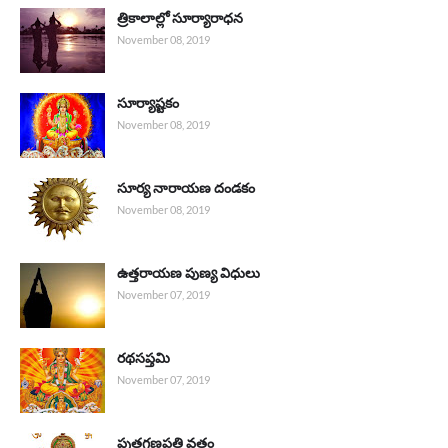
త్రికాలాల్లో సూర్యారాధన
November 08, 2019
సూర్యాష్టకం
November 08, 2019
సూర్య నారాయణ దండకం
November 08, 2019
ఉత్తరాయణ పుణ్య విధులు
November 07, 2019
రథసప్తమి
November 07, 2019
పుత్రగణపతి వ్రతం