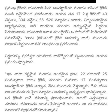
ప్రముఖ క్రికెటర్ యువరాజ్ సింగ్ అంతర్జాతీయ మరియు ఐపిఎల్ క్రికెట్‌
నుండి రిటైర్‌మెంట్ ప్రకటించాడు. ఆయన తన 17 ఏళ్ల కెరీర్‌లో 40
టెస్టులు, 304 వన్డేలు, 58 టి20 మ్యాచ్‌లు ఆడాడు. విధ్వంసకరమైన
బ్యాట్స్‌మన్‌గా, ఆల్ రౌండర్‌గా మరియు అద్భుతమైన ఫీల్డర్‌గా
పేరుపొందాడు. యువరాజ్ ఇవాళ ముంబైలోని ఓ హోటల్‌లో మీడియాతో
సమావేశమై "తాను (జీవితంలో క్రికెట్‌ ఆడటాన్ని దాటి) ముందుకు
సాగాలని నిర్ణయించానని" లాంఛనంగా ప్రకటించాడు.
నిర్ణయాన్ని ప్రకటిస్తూ యువరాజ్ భావోద్వేగంతో స్పందించాడు. ఆయన
ప్రసంగం పూర్తి పాఠం.
"ఇది చాలా కష్టమైన మరియు అందమైన క్షణం. 22 గజాలలో 25
సంవత్సరాల పాటు క్రికెట్, మరియు సుమారు 17 సంవత్సరాల
అంతర్జాతీయ క్రికెట్ తర్వాత, నేను ముందుకు వెళ్తున్నాను. దేశం కోసం
నాలుగువందలకు పైగా మ్యాచ్‌లు ఆడటాన్ని అదృష్టంగా భావిస్తున్నాను.
ఒక క్రికెటర్ గానే జీవితాన్ని ప్రారంభించాను. ఆటలో ఎత్తుపల్లాలు
చూసాను. జీవితాంతం ఆటను ప్రేమిస్తూనే ఉంటాను. నా ఈ భావనను
మాటలలో వ్యక్తపరచలేకపోతున్నాను"