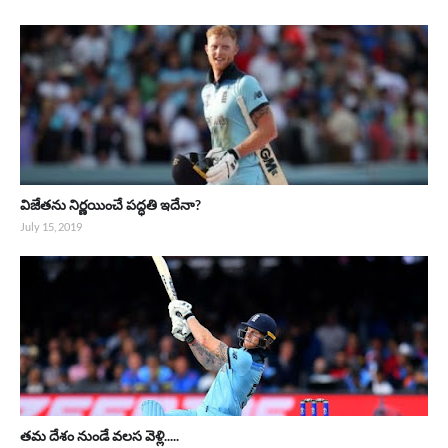
విజేతను నిర్ణయించే పద్ధతి ఇదేనా?
July 15, 2019
తమ దేశం నుండే వలస వెళ్లి.....