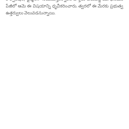
పేజీలో ఆమె ఈ విషయాన్ని ధృవీకరించారు. త్వరలో ఈ మేరకు ప్రభుత్వ
ఉత్తర్వులు వెలువడనున్నాయి.