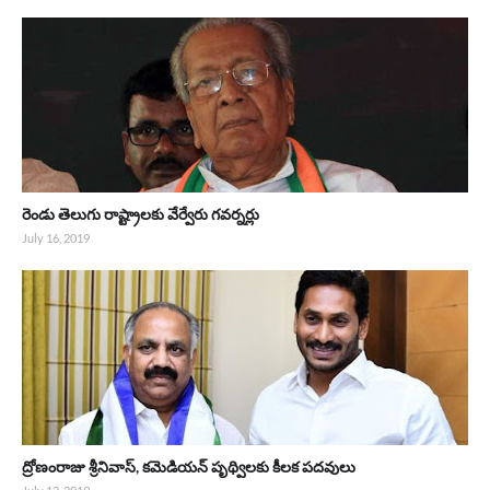
రెండు తెలుగు రాష్ట్రాలకు వేర్వేరు గవర్నర్లు
July 16, 2019
ద్రోణంరాజు శ్రీనివాస్, కమెడియన్ పృథ్విలకు కీలక పదవులు