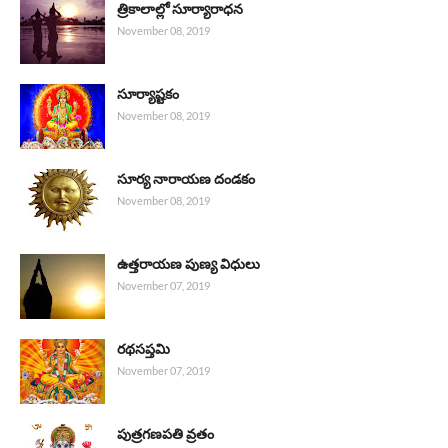
త్రికాలాల్లో సూర్యారాధన
November 08, 2019
సూర్యాష్టకం
November 08, 2019
సూర్య నారాయణ దండకం
November 08, 2019
ఉత్తరాయణ పుణ్య విధులు
November 07, 2019
రథసప్తమి
November 07, 2019
పుత్రగణపతి వ్రతం