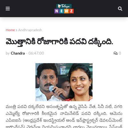
Home
Andhrapradesh
మొత్తానికి రోజాగారికి పదవి దక్కింది.
by
Chandra
-
06:47:00
0
మంత్రి పదవి దక్కలేదని అసంతృప్తితో ఉన్న వైసిపి నేత, సినీ నటి, నగరి
ఎమ్మెల్యే రోజాగారికి కీలకమైన నామినేటెడ్ పదవి దక్కింది. ఆమెను
ఎపిఐఐసి (ఆంధ్రప్రదేశ్ ఇండస్ట్రియల్ అండ్ ఇన్‌ఫ్రాస్ట్రక్చర్ డెవలప్‌మెంట్
కార్పొరేషన్) ఛైర్మన్‌గా నియమిస్తున్నారని వార్తలు వెలువడ్డాయి. ఫేస్‌బుక్‌