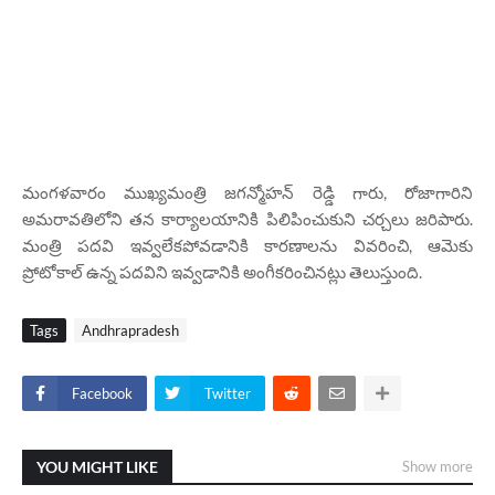
మంగళవారం ముఖ్యమంత్రి జగన్మోహన్ రెడ్డి గారు, రోజాగారిని
అమరావతిలోని తన కార్యాలయానికి పిలిపించుకుని చర్చలు జరిపారు.
మంత్రి పదవి ఇవ్వలేకపోవడానికి కారణాలను వివరించి, ఆమెకు
ప్రోటోకాల్ ఉన్న పదవిని ఇవ్వడానికి అంగీకరించినట్లు తెలుస్తుంది.
Tags
Andhrapradesh
Facebook
Twitter
YOU MIGHT LIKE
Show more