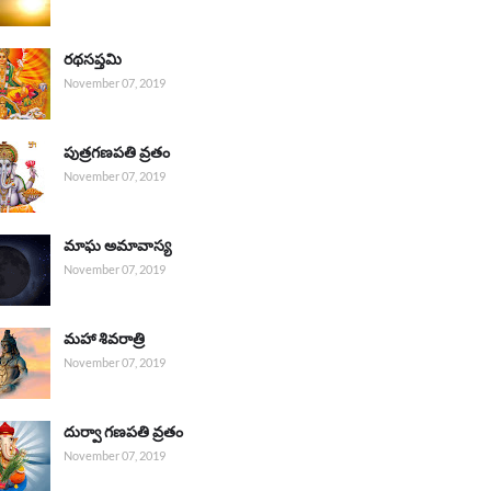
రథసప్తమి
November 07, 2019
పుత్రగణపతి వ్రతం
November 07, 2019
మాఘ అమావాస్య
November 07, 2019
మహా శివరాత్రి
November 07, 2019
దుర్వా గణపతి వ్రతం
November 07, 2019