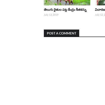
తెలుగు రైతుల పట్ల కేంద్రం శీతకన్ను
విచారణక
July 13, 2019
July 12,
POST A COMMENT