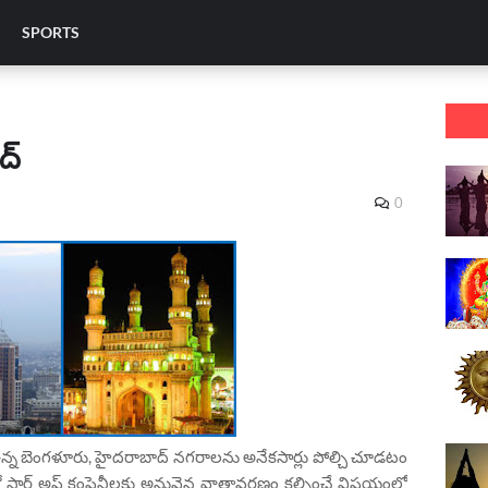
SPORTS
ద్
0
ఉన్న బెంగళూరు, హైదరాబాద్ నగరాలను అనేకసార్లు పోల్చి చూడటం
ార్ట్ అప్ కంపెనీలకు అనువైన వాతావరణం కల్పించే విషయంలో