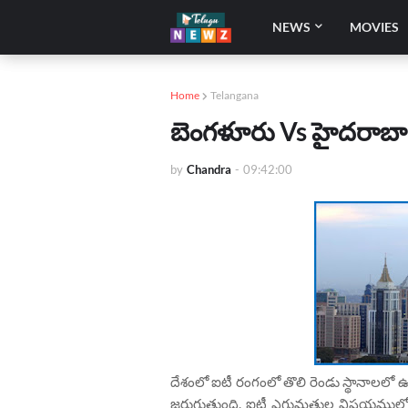
NEWS
MOVIES
Home
Telangana
బెంగళూరు Vs హైదరాబా
by
Chandra
-
09:42:00
దేశంలో ఐటీ రంగంలో తొలి రెండు స్థానాలలో 
జరుగుతుంది. ఐటీ ఎగుమతుల విషయములో స్ట