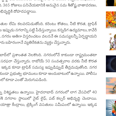
ది. 365 రోజులు పనిచేయటానికి అనువైన సమ శీతోష్ణ వాతావరణం,
భివృద్ధికి దోహదపడ్డాయి.
 లేమి కలవరపెడుతోంది. కరెంటు కోతలు, నీటి కొరత, ట్రాఫిక్
ుడు నగరాన్ని పట్టి పీడిస్తున్నాయి. కన్నడిగ ఉద్యమాలు, కావేరీ
 నగరం అతిగా విస్తరించటం వలననే ఈ సమస్యలన్నీ ఏర్పడ్డాయని
వారు బహిరంగానే వ్యతిరేకతను వ్యక్తం చేస్తున్నారు.
ాద్‌లో ప్రశాంతత నెలకొంది. నగరంలోనే కాకుండా రాష్ట్రమంతటా
 సరఫరా చేస్తున్నారు. రాబోయే 50 సంవత్సరాల వరకు నీటి కొరత
క్కడ కూడా ట్రాఫిక్ సమస్య ఇప్పుడిప్పుడే తీవ్రమవుతోంది. నగర
కుండా ప్రభుత్వ భూములు కూడా అందుబాటులో ఉన్నాయి. పోలీసు
లో కూడా ఎంతో మెరుగుపడింది.
కొన్ని విశిష్టతలు ఉన్నాయి. హైదరాబాద్ నగరంలో లాగ వేసవిలో 40
ేశీ నగరాల స్థాయిలో నైట్ లైఫ్, పబ్ కల్చర్ అభివృద్ధి చెందాయి.
యాత్రా కేంద్రాలు, ట్రెక్కింగ్ వసతులు సమీపంలో ఉన్నాయి. ఇక్కడ