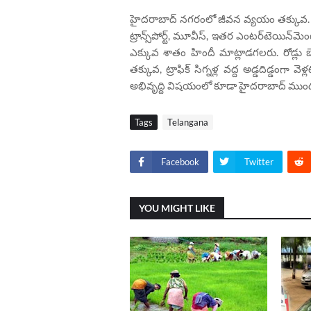
హైదరాబాద్ నగరంలో జీవన వ్యయం తక్కువ. 2-3 
ట్రాన్స్‌పోర్ట్, మూవీస్, ఇతర ఎంటర్‌టెయి
ఎక్కువ శాతం హిందీ మాట్లాడగలరు. రోడ్లు బెం
తక్కువ, ట్రాఫిక్ సిగ్నళ్ల వద్ద అడ్డదిడ్డంగ
అభివృద్ధి విషయంలో కూడా హైదరాబాద్ ము
Tags
Telangana
Facebook
Twitter
YOU MIGHT LIKE