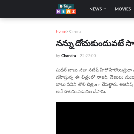
NEWS
MOVIES
Home
Cinema
నన్ను దోచుకుందువటే సా
by
Chandra
-
22:27:00
సుధీర్ బాబు, న‌బా న‌టేష్ హీరో హీరోయిన్లుగా
వహిస్తున్న ఈ చిత్రంలో నాజర్‌, వేణులు ముఖ్య ప
బాబు దీనిని తొలి చిత్రంగా చేపట్టారు. అజన
అనే పాటను విడుదల చేసారు.