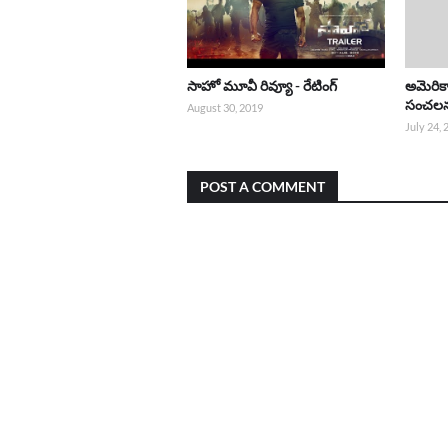
సాహో మూవీ రివ్యూ - రేటింగ్
అమెరిక
సంచల
August 30, 2019
July 24,
POST A COMMENT