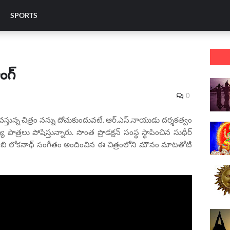
SPORTS
ంగ్
0
 వస్తున్న చిత్రం నన్ను దోచుకుందువటే. ఆర్.ఎస్.నాయుడు దర్శకత్వం
ాత్రలు పోషిస్తున్నారు. సొంత ప్రొడ‌క్ష‌న్ సంస్థ స్థాపించిన సుధీర్
ీష్‌ బి లోకనాథ్‌ సంగీతం అందించిన ఈ చిత్రంలోని మౌనం మాట‌తోటి