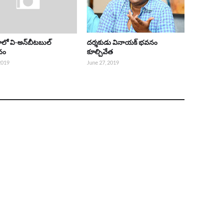
ాలో వి-అన్‌బీటబుల్
దర్శకుడు వినాయక్ భవనం
నం
కూల్చివేత
 2019
June 27, 2019