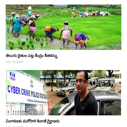
తెలుగు రైతుల పట్ల కేంద్రం శీతకన్ను
July 13, 2019
విచారణకు మరోసారి శివాజీ గైర్హాజరు