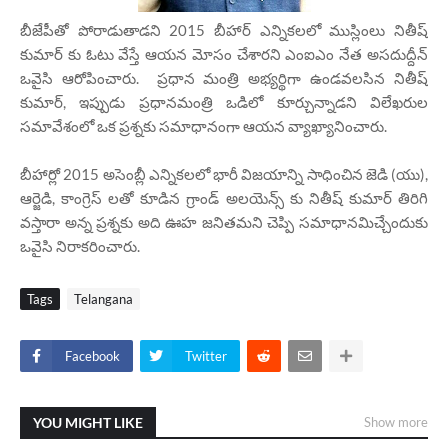
బీజేపీతో పోరాడుతాడని 2015 బీహార్ ఎన్నికలలో ముస్లింలు నితీష్
కుమార్ కు ఓటు వేస్తే ఆయన మోసం చేశారని ఎంఐఎం నేత అసదుద్దీన్
ఒవైసి ఆరోపించారు. ప్రధాన మంత్రి అభ్యర్థిగా ఉండవలసిన నితీష్
కుమార్, ఇప్పుడు ప్రధానమంత్రి ఒడిలో కూర్చున్నాడని విలేఖరుల
సమావేశంలో ఒక ప్రశ్నకు సమాధానంగా ఆయన వ్యాఖ్యానించారు.
బీహార్లో 2015 అసెంబ్లీ ఎన్నికలలో భారీ విజయాన్ని సాధించిన జెడి (యు),
ఆర్జెడి, కాంగ్రెస్ లతో కూడిన గ్రాండ్ అలయెన్స్ కు నితీష్ కుమార్ తిరిగి
వస్తారా అన్న ప్రశ్నకు అది ఊహ జనితమని చెప్పి సమాధానమిచ్చేందుకు
ఒవైసి నిరాకరించారు.
Tags
Telangana
Facebook
Twitter
YOU MIGHT LIKE
Show more