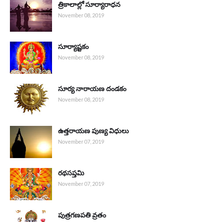
త్రికాలాల్లో సూర్యారాధన
November 08, 2019
సూర్యాష్టకం
November 08, 2019
సూర్య నారాయణ దండకం
November 08, 2019
ఉత్తరాయణ పుణ్య విధులు
November 07, 2019
రథసప్తమి
November 07, 2019
పుత్రగణపతి వ్రతం