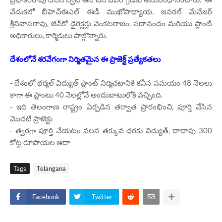
వేడుకలో బీహెచ్‌ఈఎల్‌ ఈడీ ముఖోపాధ్యాయ, జనరల్‌ మేనేజర్‌
శ్రీనివాసరావు, జెన్‌కో డైరెక్టర్లు వెంకటరాజం, సదానందం మరియు ప్లాంట్
అధికారులు, కార్మికులు పాల్గొన్నారు.
దేశంలోనే శరవేగంగా నిర్మితమైన ఈ ప్రాజెక్ట్ ప్రత్యేకతలు
- దేశంలో థర్మల్ విద్యుత్ ప్లాంట్ నిర్మిచటానికి కనీస సమయం 48 నెలలు
కాగా ఈ ప్లాంటు 40 నెలల్లోనే అందుబాటులోకి వచ్చింది.
- ఇది తెలంగాణ రాష్ట్రం ఏర్పడిన తర్వాత ప్రారంభించి, పూర్తి చేసిన
మొదటి ప్రాజెక్టు
- త్వరగా పూర్తి చేయటం వలన తక్కువ ధరకు విద్యుత్, దాదాపు 300
కోట్ల రూపాయల ఆదా
Tags
Telangana
Facebook
Twitter