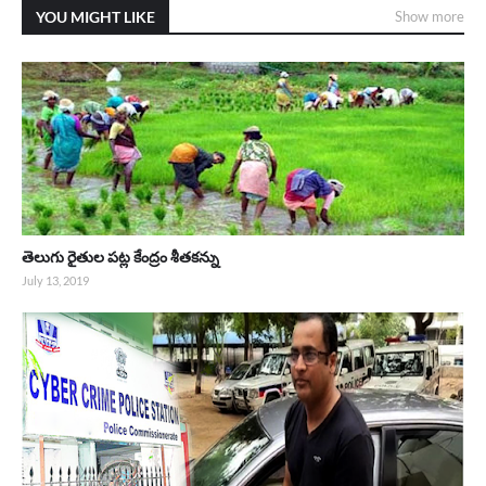
YOU MIGHT LIKE
Show more
తెలుగు రైతుల పట్ల కేంద్రం శీతకన్ను
July 13, 2019