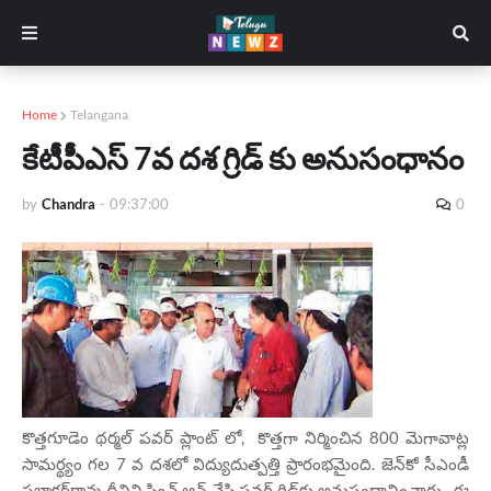
Home
Telangana
కేటీపీఎస్‌ 7వ దశ గ్రిడ్ కు అనుసంధానం
by
Chandra
-
09:37:00
0
కొత్తగూడెం థర్మల్ పవర్ ప్లాంట్ లో, కొత్తగా నిర్మించిన 800 మెగావాట్ల
సామర్థ్యం గల 7 వ దశలో విద్యుదుత్పత్తి ప్రారంభమైంది. జెన్‌కో సీఎండీ
ప్రభాకర్‌రావు దీనిని స్విచ్ ఆన్ చేసి పవర్‌ గ్రిడ్‌కు అనుసంధానించారు. ఈ