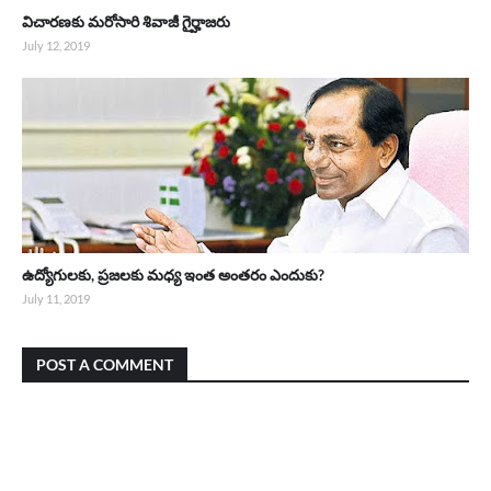
విచారణకు మరోసారి శివాజీ గైర్హాజరు
July 12, 2019
ఉద్యోగులకు, ప్రజలకు మధ్య ఇంత అంతరం ఎందుకు?
July 11, 2019
POST A COMMENT