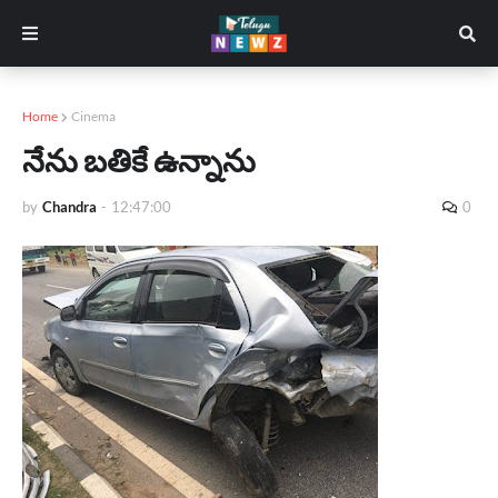
Home
Cinema
నేను బతికే ఉన్నాను
by
Chandra
-
12:47:00
0