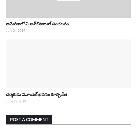
అమెరికాలో వి-అన్‌బీటబుల్ సంచలనం
July 24, 2019
దర్శకుడు వినాయక్ భవనం కూల్చివేత
June 27, 2019
POST A COMMENT