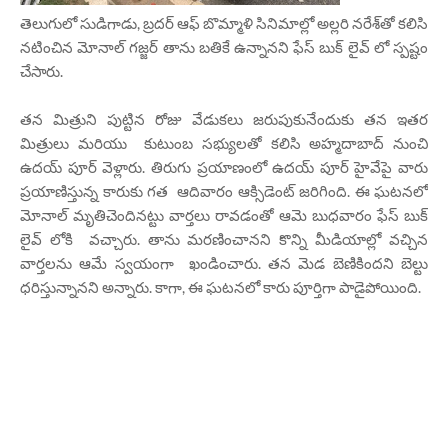
తెలుగులో సుడిగాడు, బ్రదర్‌ ఆఫ్‌ బొమ్మాళి సినిమాల్లో అల్లరి నరేశ్‌తో కలిసి
నటించిన మోనాల్‌ గజ్జర్‌ తాను బతికే ఉన్నానని ఫేస్ బుక్ లైవ్ లో స్పష్టం
చేసారు.
తన మిత్రుని పుట్టిన రోజు వేడుకలు జరుపుకునేందుకు తన ఇతర
మిత్రులు మరియు కుటుంబ సభ్యులతో కలిసి అహ్మదాబాద్‌ నుంచి
ఉదయ్‌ పూర్ వెళ్లారు. తిరుగు ప్రయాణంలో ఉదయ్‌ పూర్ హైవేపై వారు
ప్రయాణిస్తున్న కారుకు గత ఆదివారం ఆక్సిడెంట్ జరిగింది. ఈ ఘటనలో
మోనాల్‌ మృతిచెందినట్టు వార్తలు రావడంతో ఆమె బుధవారం ఫేస్‌ బుక్‌
లైవ్‌ లోకి వచ్చారు. తాను మరణించానని కొన్ని మీడియాల్లో వచ్చిన
వార్తలను ఆమే స్వయంగా ఖండించారు. తన మెడ బెణికిందని బెల్టు
ధరిస్తున్నానని అన్నారు. కాగా, ఈ ఘటనలో కారు పూర్తిగా పాడైపోయింది.