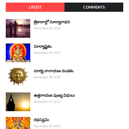
LATEST
COMMENTS
త్రికాలాల్లో సూర్యారాధన
November 08, 2019
సూర్యాష్టకం
November 08, 2019
సూర్య నారాయణ దండకం
November 08, 2019
ఉత్తరాయణ పుణ్య విధులు
November 07, 2019
రథసప్తమి
November 07, 2019