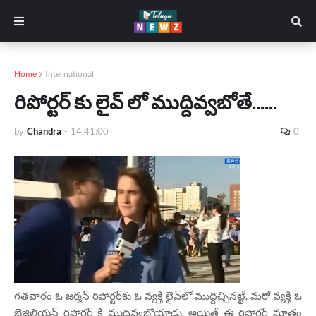
Home
International
రిపోర్టర్ కు లైవ్ లో ముద్దివ్వబోతే......
by
Chandra
-
14:41:00
0
గతవారం ఓ జర్మన్ రిపోర్టర్‌కు ఓ వ్యక్తి లైవ్‌లో ముద్దిచ్చినట్టే, మరో వ్యక్తి ఓ
బ్రెజిలియన్ రిపోర్టర్ కి ముద్దివ్వబోయాడు. అయితే ఈ రిపోర్టర్ మాత్రం