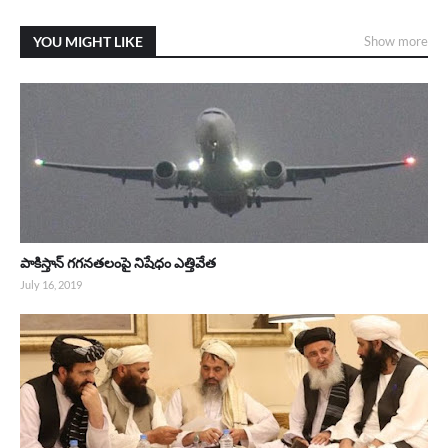
YOU MIGHT LIKE
Show more
పాకిస్తాన్ గగనతలంపై నిషేధం ఎత్తివేత
July 16, 2019