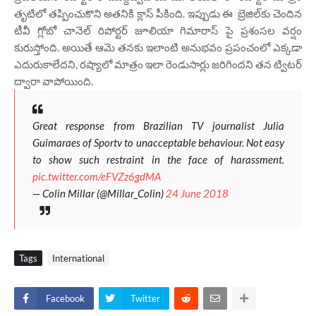
తృటిలో తప్పించుకొని అతనికి క్లాస్ పీకింది. ఇప్పుడు ఈ బ్రెజిల్‌కు చెందిన
టీవీ గ్లోబో చానెల్ రిపోర్టర్ జూలియా గిమారాస్ పై ప్రశంసల వర్షం
కురుస్తోంది. అయితే ఆమె తనకు ఇలాంటి అనుభవం ప్రపంచంలో ఎక్కడా
ఎదురుకాలేదని, రష్యాలో మాత్రం ఇలా రెండుసార్లు జరిగిందని తన ట్విటర్‌
ద్వారా వాపోయింది.
Great response from Brazilian TV journalist Julia
Guimaraes of Sportv to unacceptable behaviour. Not easy
to show such restraint in the face of harassment.
pic.twitter.com/eFVZz6gdMA
— Colin Millar (@Millar_Colin)
24 June 2018
Tags
International
Facebook
Twitter