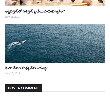
ఆఫ్ఘనిస్తాన్‌లో పాకిస్తాన్ పైచేయి సాధించినట్లేనా?
July 15, 2019
రెండు దేశాల మధ్య చేపల యుద్ధం
July 13, 2019
POST A COMMENT