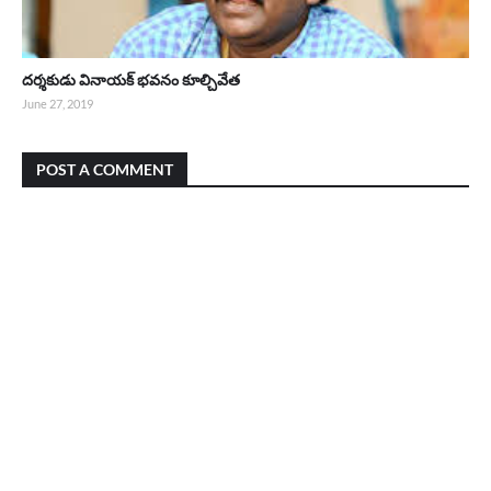
దర్శకుడు వినాయక్ భవనం కూల్చివేత
June 27, 2019
POST A COMMENT