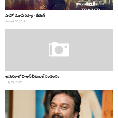
సాహో మూవీ రివ్యూ - రేటింగ్
August 30, 2019
అమెరికాలో వి-అన్‌బీటబుల్ సంచలనం
July 24, 2019