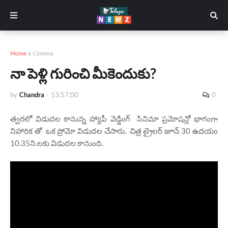
Home
Cinema
నా పెళ్లి గురించి మీకెందుకు?
by
Chandra
-
13:57:00
0
త్వరలో విడుదల కానున్న హ్యాపీ వెడ్డింగ్ సినిమా ప్రమోషన్లో భాగంగా
నిహారిక తో ఒక ప్రోమో విడుదల చేసారు. చిత్ర ట్రైలర్ జూన్ 30 ఉద‌యం
10.35ని.ల‌కు విడుద‌ల కానుంది.