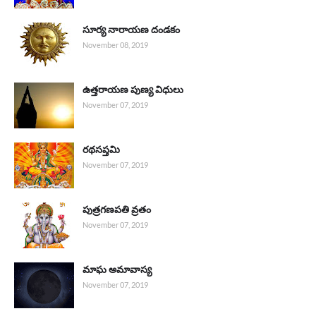
సూర్య నారాయణ దండకం
November 08, 2019
ఉత్తరాయణ పుణ్య విధులు
November 07, 2019
రథసప్తమి
November 07, 2019
పుత్రగణపతి వ్రతం
November 07, 2019
మాఘ అమావాస్య
November 07, 2019