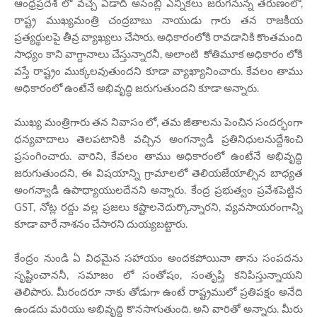
ఆంధ్రప్రదేశ్ లో వచ్చే ఏడాది అసెంబ్లీ ఎన్నికలు జరుగనున్న తరుణంలో,
రాష్ట్ర ముఖ్యమంత్రి చంద్రబాబు నాయుడు గారు తన రాజకీయ
ప్రత్యర్థులపై తీవ్ర వ్యాఖ్యలు చేసారు. అధికారంలోకి రావడానికి కొంతమంది
సాధ్యం కాని వాగ్దానాలు చేస్తున్నారనీ, అలాంటి కోతిమూక అధికారం లోకి
వస్తే రాష్ట్రం ముక్కలవుతుందని కూడా వ్యాఖ్యానించారు. కేవలం తాము
అధికారంలో ఉంటేనే అభివృద్ధి జరుగుతుందని కూడా అన్నారు.
ముఖ్య మంత్రిగారు తన నివాసం లో, తమ జీతాలను పెంచిన సందర్భంగా
ధన్యవాదాలు తెలపటానికి వచ్చిన అంగన్వాడీ ప్రతినిధులనుద్దేశించి
ప్రసంగించారు. వారిని, కేవలం తాము అధికారంలో ఉంటేనే అభివృద్ధి
జరుగుతుందని, ఈ విషయాన్ని గ్రామాలలో తెలియజేయాల్సిన బాధ్యత
అంగన్వాడీ ఉపాధ్యాయులదేనని అన్నారు. కేంద్ర ప్రభుత్వం ప్రవేశపెట్టిన
GST, నోట్ల రద్దు వల్ల ప్రజలు కష్టాలనెదుర్కొన్నారని, వ్యవసాయరంగాన్ని
కూడా వారే నాశనం చేసారని దుయ్యబట్టారు.
కేంద్రం నుండి ఏ విధమైన సహాయం అందకపోయినా తాను సంపదను
సృష్టించాననీ, సమాజం లో సంతోషం, సంతృప్తి కనిపిస్తున్నాయని
తెలిపారు. మీరందరూ నాకు తోడుగా ఉంటే రాష్ట్రములో ప్రతిపక్షం అనేది
ఉండదు మరియు అభివృద్ధి కొనసాగుతుంది. అని వారితో అన్నారు. మీరు