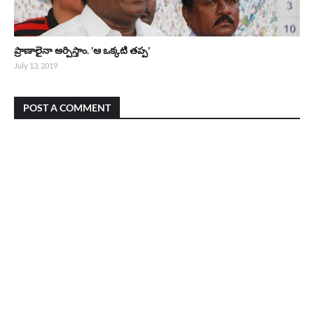
ప్రాణాలైనా అర్పిస్తాం. 'ఆ ఒక్కటి తప్ప'
July 13, 2019
POST A COMMENT