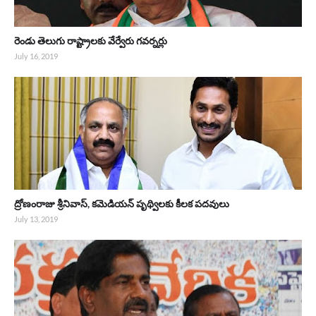
రెండు తెలుగు రాష్ట్రాలకు వేర్వేరు గవర్నర్లు
July 16, 2019
ద్రోణంరాజు శ్రీనివాస్, కమెడియన్ పృథ్విలకు కీలక పదవులు
July 13, 2019