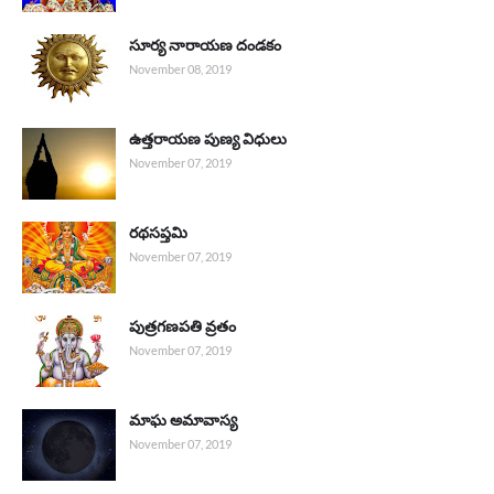
సూర్య నారాయణ దండకం
November 08, 2019
ఉత్తరాయణ పుణ్య విధులు
November 07, 2019
రథసప్తమి
November 07, 2019
పుత్రగణపతి వ్రతం
November 07, 2019
మాఘ అమావాస్య
November 07, 2019