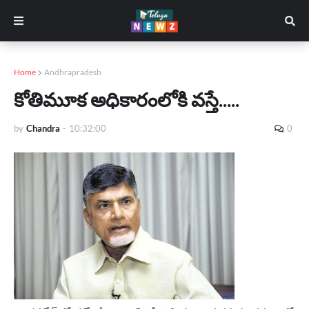
Home
Andhrapradesh
కోతిమూక అధికారంలోకి వస్తే.....
by
Chandra
-
10:32:00
0