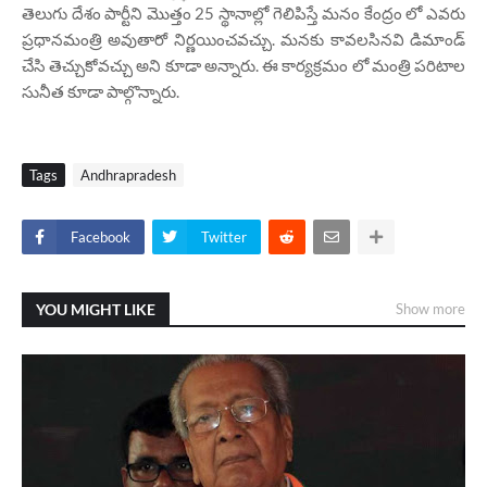
తెలుగు దేశం పార్టీని మొత్తం 25 స్థానాల్లో గెలిపిస్తే మనం కేంద్రం లో ఎవరు
ప్రధానమంత్రి అవుతారో నిర్ణయించవచ్చు. మనకు కావలసినవి డిమాండ్
చేసి తెచ్చుకోవచ్చు అని కూడా అన్నారు. ఈ కార్యక్రమం లో మంత్రి పరిటాల
సునీత కూడా పాల్గొన్నారు.
Tags
Andhrapradesh
Facebook
Twitter
YOU MIGHT LIKE
Show more