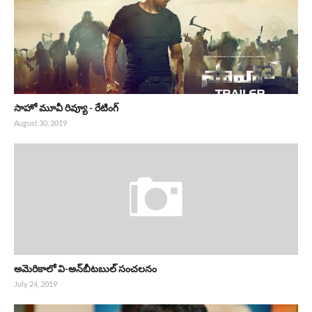
సాహో మూవీ రివ్యూ - రేటింగ్
August 30, 2019
అమెరికాలో వి-అన్‌బీటబుల్ సంచలనం
July 24, 2019