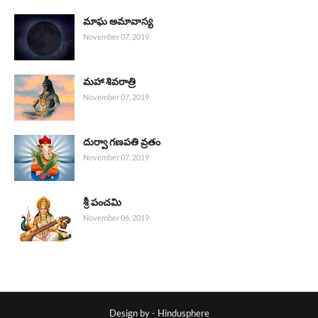
మాఘ అమావాస్య
November 07, 2019
మహా శివరాత్రి
November 07, 2019
దుర్వా గణపతి వ్రతం
November 07, 2019
శ్రీ పంచమి
November 06, 2019
Design by - Hindusphere