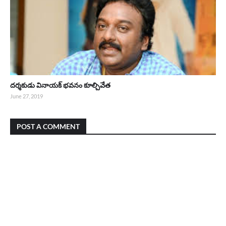
దర్శకుడు వినాయక్ భవనం కూల్చివేత
June 27, 2019
POST A COMMENT