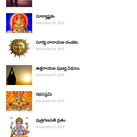
సూర్యాష్టకం
November 08, 2019
సూర్య నారాయణ దండకం
November 08, 2019
ఉత్తరాయణ పుణ్య విధులు
November 07, 2019
రథసప్తమి
November 07, 2019
పుత్రగణపతి వ్రతం
November 07, 2019