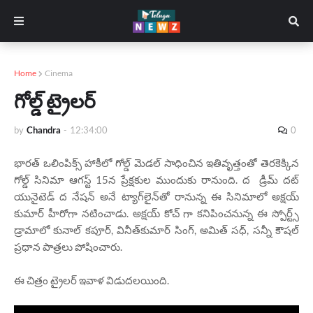
Home
Cinema
గోల్డ్ ట్రైలర్
by
Chandra
-
12:34:00
0
భారత్ ఒలింపిక్స్ హాకీలో గోల్డ్ మెడల్ సాధించిన ఇతివృత్తంతో తెరకెక్కిన
గోల్డ్ సినిమా ఆగస్ట్ 15న ప్రేక్షకుల ముందుకు రానుంది. ద డ్రీమ్ దట్
యునైటెడ్ ద నేషన్ అనే ట్యాగ్‌లైన్‌తో రానున్న ఈ సినిమాలో అక్షయ్
కుమార్ హీరోగా నటించాడు. అక్షయ్ కోచ్ గా కనిపించనున్న ఈ స్పోర్ట్స్
డ్రామాలో కునాల్ కపూర్, వినీత్‌కుమార్ సింగ్, అమిత్ సధ్, సన్నీ కౌషల్
ప్రధాన పాత్రలు పోషించారు.
ఈ చిత్రం ట్రైలర్ ఇవాళ విడుదలయింది.