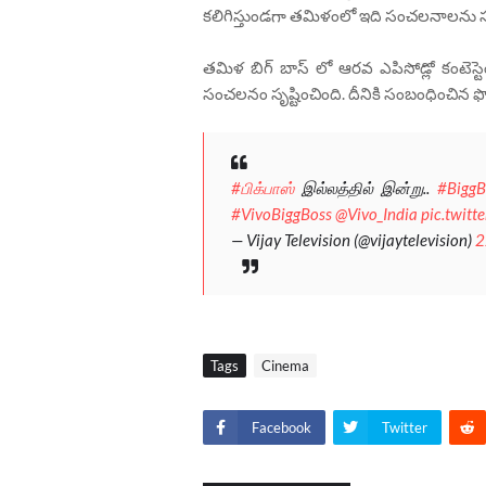
కలిగిస్తుండగా తమిళంలో ఇది సంచలనాలను సృష్ట
తమిళ బిగ్ బాస్ లో ఆరవ ఎపిసోడ్లో కంటెస్టెంట
సంచలనం సృష్టించింది. దీనికి సంబంధించిన
#பிக்பாஸ்
இல்லத்தில் இன்று..
#BiggB
#VivoBiggBoss
@Vivo_India
pic.twit
— Vijay Television (@vijaytelevision)
2
Tags
Cinema
Facebook
Twitter