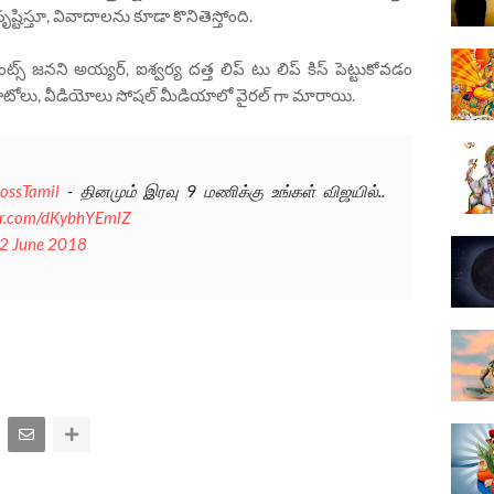
ిస్తూ, వివాదాలను కూడా కొనితెస్తోంది.
్స్ జనని అయ్య‌ర్, ఐశ్వర్య ద‌త్త లిప్ టు లిప్ కిస్ పెట్టుకోవడం
 ఫొటోలు, వీడియోలు సోషల్ మీడియాలో వైరల్ గా మారాయి.
ossTamil
- தினமும் இரவு 9 மணிக்கு உங்கள் விஜயில்..
ter.com/dKybhYEmlZ
2 June 2018