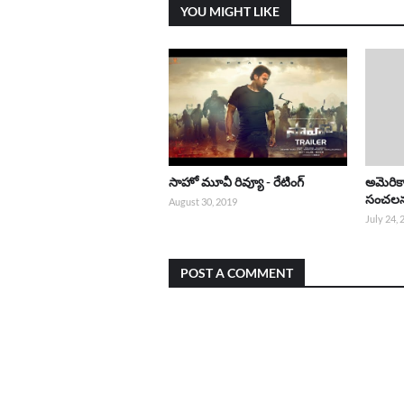
YOU MIGHT LIKE
సాహో మూవీ రివ్యూ - రేటింగ్
అమెరిక
సంచల
August 30, 2019
July 24,
POST A COMMENT