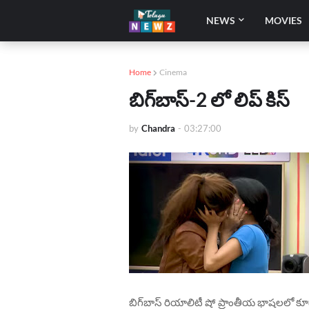
NEWS
MOVIES
Home
Cinema
బిగ్‌బాస్-2 లో లిప్ కిస్
by
Chandra
-
03:27:00
బిగ్‌బాస్ రియాలిటీ షో ప్రాంతీయ భాషలలో కూడ