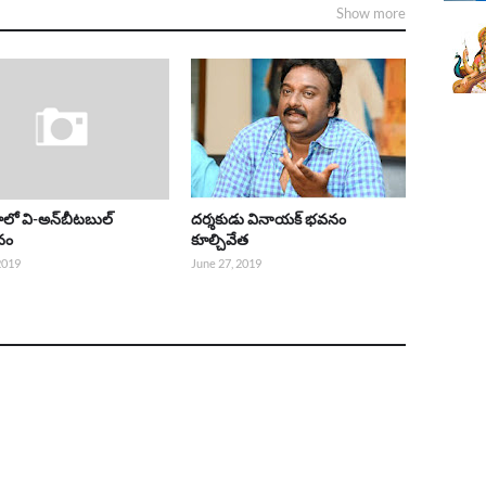
Show more
ాలో వి-అన్‌బీటబుల్
దర్శకుడు వినాయక్ భవనం
నం
కూల్చివేత
 2019
June 27, 2019