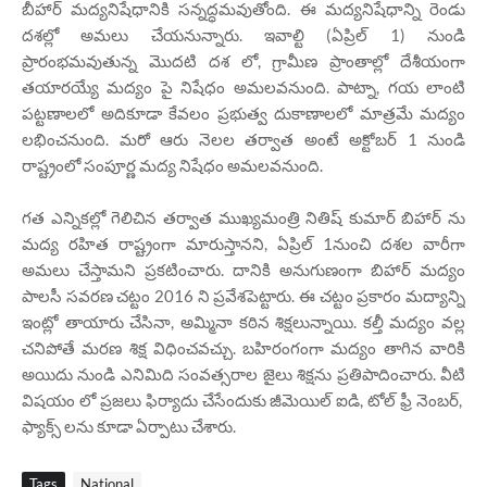
బీహార్ మద్యనిషేధానికి సన్నద్ధమవుతోంది. ఈ మద్యనిషేధాన్ని రెండు
దశల్లో అమలు చేయనున్నారు. ఇవాల్టి (ఏప్రిల్ 1) నుండి
ప్రారంభమవుతున్న మొదటి దశ లో, గ్రామీణ ప్రాంతాల్లో దేశీయంగా
తయారయ్యే మద్యం పై నిషేధం అమలవనుంది. పాట్నా, గయ లాంటి
పట్టణాలలో అదికూడా కేవలం ప్రభుత్వ దుకాణాలలో మాత్రమే మద్యం
లభించనుంది. మరో ఆరు నెలల తర్వాత అంటే అక్టోబర్ 1 నుండి
రాష్ట్రంలో సంపూర్ణ మద్య నిషేధం అమలవనుంది.
గత ఎన్నికల్లో గెలిచిన తర్వాత ముఖ్యమంత్రి నితిష్ కుమార్ బిహార్ ను
మద్య రహిత రాష్ట్రంగా మారుస్తానని, ఏప్రిల్ 1నుంచి దశల వారీగా
అమలు చేస్తామని ప్రకటించారు. దానికి అనుగుణంగా బిహార్ మద్యం
పాలసీ సవరణ చట్టం 2016 ని ప్రవేశపెట్టారు. ఈ చట్టం ప్రకారం మద్యాన్ని
ఇంట్లో తాయారు చేసినా, అమ్మినా కఠిన శిక్షలున్నాయి. కల్తీ మద్యం వల్ల
చనిపోతే మరణ శిక్ష విధించవచ్చు. బహిరంగంగా మద్యం తాగిన వారికి
అయిదు నుండి ఎనిమిది సంవత్సరాల జైలు శిక్షను ప్రతిపాదించారు. వీటి
విషయం లో ప్రజలు ఫిర్యాదు చేసేందుకు జీమెయిల్ ఐడి, టోల్ ఫ్రీ నెంబర్,
ఫ్యాక్స్ లను కూడా ఏర్పాటు చేశారు.
Tags
National