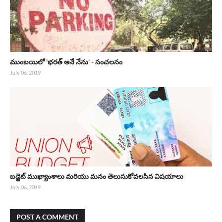
ముంబయిలో 'భరత్ అనే నేను' - సంచలనం
July 06, 2019
బడ్జెట్ ముఖ్యాంశాలు మరియు మనం తెలుసుకోవలసిన విషయాలు
July 06, 2019
POST A COMMENT