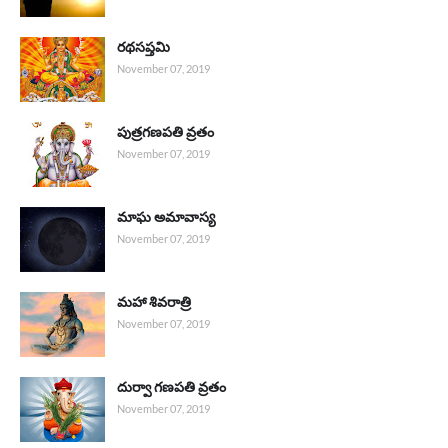
రథసప్తమి
November 07, 2019
పుత్రగణపతి వ్రతం
November 07, 2019
మాఘ అమావాస్య
November 07, 2019
మహా శివరాత్రి
November 07, 2019
దుర్వా గణపతి వ్రతం
November 07, 2019