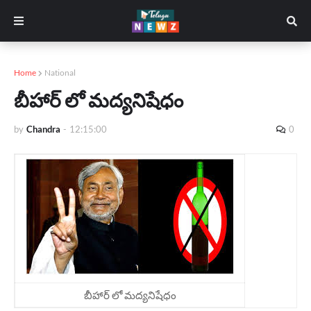
Home
National
బీహార్ లో మద్యనిషేధం
by
Chandra
-
12:15:00
0
బీహార్ లో మద్యనిషేధం