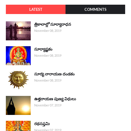
LATEST
COMMENTS
త్రికాలాల్లో సూర్యారాధన
November 08, 2019
సూర్యాష్టకం
November 08, 2019
సూర్య నారాయణ దండకం
November 08, 2019
ఉత్తరాయణ పుణ్య విధులు
November 07, 2019
రథసప్తమి
November 07, 2019