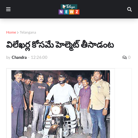
Home
Telangana
విలేఖర్ల కోసమే హెల్మెట్ తీసాడంట
by
Chandra
-
12:26:00
0