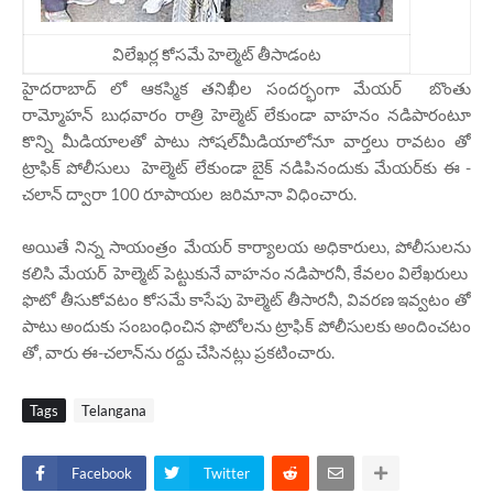
విలేఖర్ల కోసమే హెల్మెట్ తీసాడంట
హైదరాబాద్ లో ఆకస్మిక తనిఖీల సందర్భంగా మేయర్ బొంతు
రామ్మోహన్ బుధవారం రాత్రి హెల్మెట్ లేకుండా వాహనం నడిపారంటూ
కొన్ని మీడియాలతో పాటు సోషల్‌మీడియాలోనూ వార్తలు రావటం తో
ట్రాఫిక్ పోలీసులు హెల్మెట్ లేకుండా బైక్ నడిపినందుకు మేయర్‌కు ఈ -
చలాన్ ద్వారా 100 రూపాయల జరిమానా విధించారు.
అయితే నిన్న సాయంత్రం మేయర్ కార్యాలయ అధికారులు, పోలీసులను
కలిసి మేయర్ హెల్మెట్ పెట్టుకునే వాహనం నడిపారనీ, కేవలం విలేఖరులు
ఫొటో తీసుకోవటం కోసమే కాసేపు హెల్మెట్ తీసారనీ, వివరణ ఇవ్వటం తో
పాటు అందుకు సంబంధించిన ఫొటోలను ట్రాఫిక్ పోలీసులకు అందించటం
తో, వారు ఈ-చలాన్‌ను రద్దు చేసినట్లు ప్రకటించారు.
Tags
Telangana
Facebook
Twitter