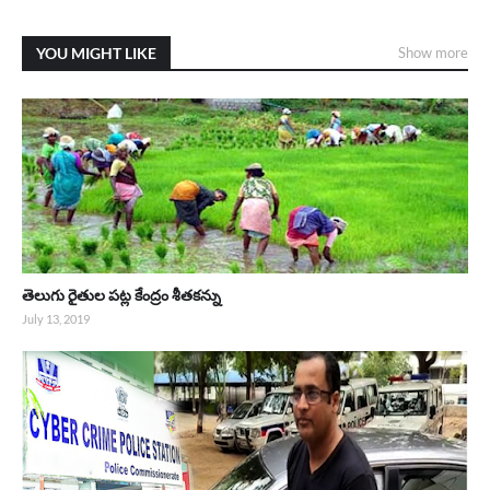
YOU MIGHT LIKE
Show more
తెలుగు రైతుల పట్ల కేంద్రం శీతకన్ను
July 13, 2019