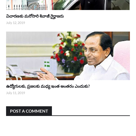
విచారణకు మరోసారి శివాజీ గైర్హాజరు
July 12, 2019
ఉద్యోగులకు, ప్రజలకు మధ్య ఇంత అంతరం ఎందుకు?
July 11, 2019
POST A COMMENT