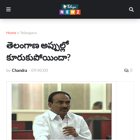
Home
Telangana
తెలంగాణ అప్పుల్లో
కూరుకుపోయిందా?
by
Chandra
-
09:40:00
0