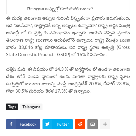
తెలంగాణ అప్పుల్లో కూరుకుపోయిందా?
ఈ మధ్య తెలంగాణ అప్పుల గురించి విస్తృతంగా ప్రచారం జరుగుతుంది.
ఇది నిజమేనా?, రాష్ట్రానికి అన్ని అప్పులు ఉన్నాయా? రాష్ట్ర ఆర్థిక మంత్రి
అసెంబ్లీ లో ఈ ప్రశ్న కు సమాధానం ఇచ్చారు. ఆయన చెప్పిన ప్రకారం
తెలంగాణ రాష్ట్ర ఋణాలు అదుపులోనే ఉన్నాయి. రాష్ట్ర మొత్తం ఋణ
భారం 83,846 కోట్ల రూపాయలు. ఇది రాష్ట్ర స్థూల ఉత్పత్తి (Gross
State Domestic Product - GSDP) లో 16% కి సమానం.
చత్తీస్ ఘడ్ ఈ విషయం లో 14.3 % తో అగ్రస్థానం లో ఉండగా తెలంగాణ
దేశం లోనే రెండవ స్థానంలో ఉంది. మిగతా రాష్ట్రాలకు రాష్ట్ర స్థూల
ఉత్పత్తిలో ఋణాల శాతాన్ని చూస్తే ఆంధ్రప్రదేశ్ 20.8%, బీహార్ 23.8%,
గోవా 30.5% మరియు కేరళ 17.3% తో ఉన్నాయి.
Tags
Telangana
Facebook
Twitter