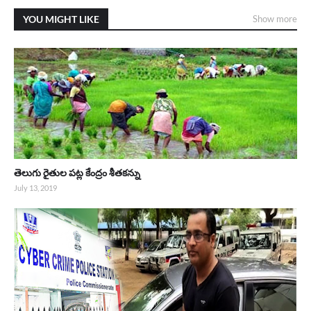
YOU MIGHT LIKE
Show more
తెలుగు రైతుల పట్ల కేంద్రం శీతకన్ను
July 13, 2019