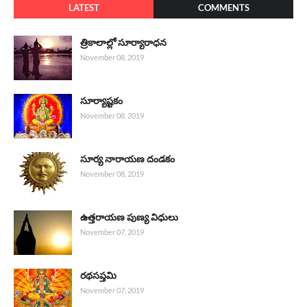
LATEST
COMMENTS
త్రికాలాల్లో సూర్యారాధన
November 08, 2019
సూర్యాష్టకం
November 08, 2019
సూర్య నారాయణ దండకం
November 08, 2019
ఉత్తరాయణ పుణ్య విధులు
November 07, 2019
రథసప్తమి
November 07, 2019