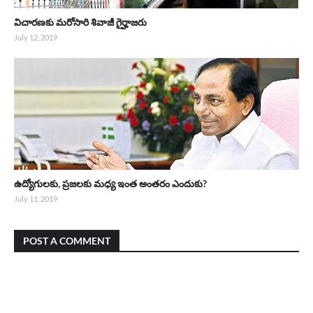
విచారణకు మరోసారి శివాజీ గైర్హాజరు
July 12, 2019
ఉద్యోగులకు, ప్రజలకు మధ్య ఇంత అంతరం ఎందుకు?
July 11, 2019
POST A COMMENT