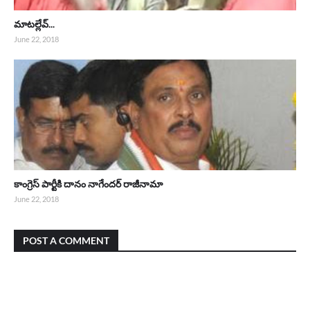
మాటల్లేవ్...
June 22, 2018
కాంగ్రెస్ పార్టీకి దానం నాగేందర్ రాజీనామా
June 22, 2018
POST A COMMENT