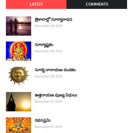
LATEST
COMMENTS
త్రికాలాల్లో సూర్యారాధన
November 08, 2019
సూర్యాష్టకం
November 08, 2019
సూర్య నారాయణ దండకం
November 08, 2019
ఉత్తరాయణ పుణ్య విధులు
November 07, 2019
రథసప్తమి
November 07, 2019