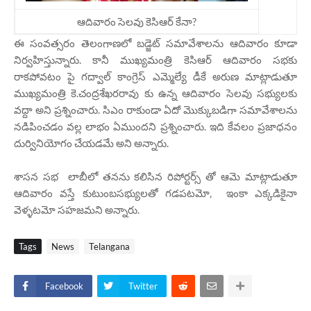
ఆదివారం సెలవు కెసిఆర్ కేనా?
ఈ సంవత్సరం తెలంగాణలో బడ్జెట్ సమావేశాలను ఆదివారం కూడా
నిర్వహిస్తున్నారు. కానీ ముఖ్యమంత్రి కెసిఆర్ ఆదివారం సభకు
రాకపోవటం పై గద్వాల్ కాంగ్రెస్ ఎమ్మెల్యే డీకే అరుణ మాట్లాడుతూ
ముఖ్యమంత్రి కె.చంద్రశేఖరరావు కు ఉన్న ఆదివారం సెలవు సభ్యులకు
వద్దా అని ప్రశ్నించారు. సిఎం రాకుండా ఏదో మొక్కుబడిగా సమావేశాలను
నడిపించడం వల్ల లాభం ఏముందని ప్రశ్నించారు. ఇది కేవలం ప్రజాధనం
దుర్వినియోగం చేయడమే అని అన్నారు.
శాసన సభ లాబీలో తనను కలిసిన రిపోర్టర్స్ తో ఆమె మాట్లాడుతూ
ఆదివారం వస్తే కుటుంబసభ్యులతో గడపటమో, ఇంకా ఎక్కడికైనా
వెళ్ళటమో సహజమని అన్నారు.
Tags
News
Telangana
Facebook
Twitter