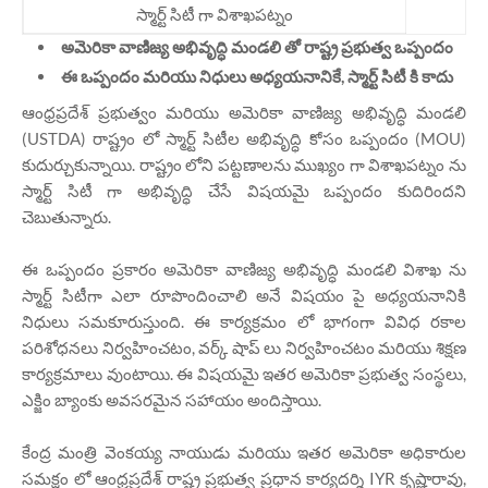
స్మార్ట్ సిటీ గా విశాఖపట్నం
అమెరికా వాణిజ్య అభివృద్ధి మండలి తో రాష్ట్ర ప్రభుత్వ ఒప్పందం
ఈ ఒప్పందం మరియు నిధులు అధ్యయనానికే, స్మార్ట్ సిటీ కి కాదు
ఆంధ్రప్రదేశ్ ప్రభుత్వం మరియు అమెరికా వాణిజ్య అభివృద్ధి మండలి
(USTDA) రాష్ట్రం లో స్మార్ట్ సిటీల అభివృద్ధి కోసం ఒప్పందం (MOU)
కుదుర్చుకున్నాయి. రాష్ట్రం లోని పట్టణాలను ముఖ్యం గా విశాఖపట్నం ను
స్మార్ట్ సిటీ గా అభివృద్ధి చేసే విషయమై ఒప్పందం కుదిరిందని
చెబుతున్నారు.
ఈ ఒప్పందం ప్రకారం అమెరికా వాణిజ్య అభివృద్ధి మండలి విశాఖ ను
స్మార్ట్ సిటీగా ఎలా రూపొందించాలి అనే విషయం పై అధ్యయనానికి
నిధులు సమకూరుస్తుంది. ఈ కార్యక్రమం లో భాగంగా వివిధ రకాల
పరిశోధనలు నిర్వహించటం, వర్క్ షాప్ లు నిర్వహించటం మరియు శిక్షణ
కార్యక్రమాలు వుంటాయి. ఈ విషయమై ఇతర అమెరికా ప్రభుత్వ సంస్థలు,
ఎక్జిం బ్యాంకు అవసరమైన సహాయం అందిస్తాయి.
కేంద్ర మంత్రి వెంకయ్య నాయుడు మరియు ఇతర అమెరికా అధికారుల
సమక్షం లో ఆంధ్రప్రదేశ్ రాష్ట్ర ప్రభుత్వ ప్రధాన కార్యదర్శి IYR కృష్ణారావు,