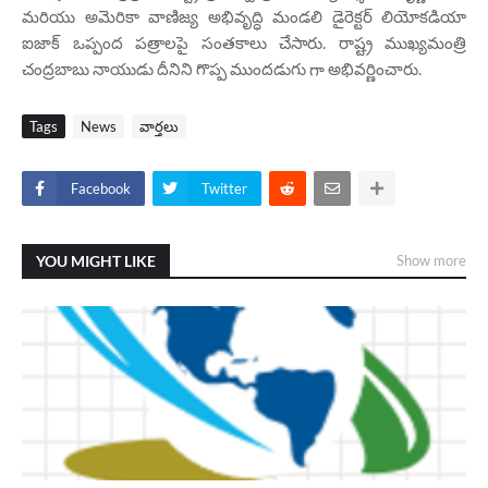
మరియు అమెరికా వాణిజ్య అభివృద్ధి మండలి డైరెక్టర్ లియోకడియా
ఐజాక్ ఒప్పంద పత్రాలపై సంతకాలు చేసారు. రాష్ట్ర ముఖ్యమంత్రి
చంద్రబాబు నాయుడు దీనిని గొప్ప ముందడుగు గా అభివర్ణించారు.
Tags
News
వార్తలు
Facebook
Twitter
YOU MIGHT LIKE
Show more