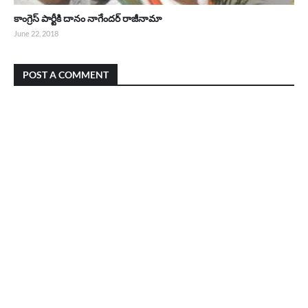
కాంగ్రెస్ పార్టీకి దానం నాగేందర్ రాజీనామా
June 22, 2018
POST A COMMENT