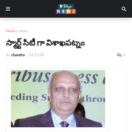
Home
News
స్మార్ట్ సిటీ గా విశాఖపట్నం
by
chandra
-
14:15:00
0