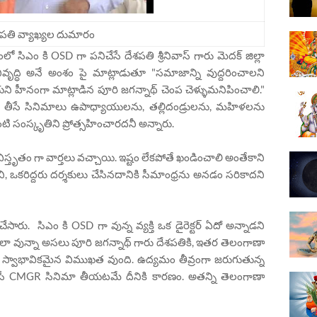
శపతి వ్యాఖ్యల దుమారం
 సిఎం కి OSD గా పనిచేసే దేశపతి శ్రీనివాస్ గారు మెదక్ జిల్లా
భివృద్ధి అనే అంశం పై మాట్లాడుతూ "సమాజాన్ని వుద్దరించాలని
యని హీనంగా మాట్లాడిన పూరి జగన్నాథ్ చెంప చెళ్ళుమనిపించాలి."
లు తీసే సినిమాలు ఉపాధ్యాయులను, తల్లిదండ్రులను, మహిళలను
సంస్కృతిని ప్రోత్సహించారదనీ అన్నారు.
ో విస్తృతం గా వార్తలు వచ్చాయి. ఇష్టం లేకపోతే ఖండించాలి అంతేకాని
 ఒకరిద్దరు దర్శకులు చేసినదానికి సీమాంధ్రను అనడం సరికాదని
రు. సిఎం కి OSD గా వున్న వ్యక్తి ఒక డైరెక్టర్ ఏదో అన్నాడని
ా వున్నా అసలు పూరి జగన్నాథ్ గారు దేశపతికి, ఇతర తెలంగాణా
ిపై స్వాభావికమైన విముఖత వుంది. ఉద్యమం తీవ్రంగా జరుగుతున్న
ే CMGR సినిమా తీయటమే దీనికి కారణం. అతన్ని తెలంగాణా