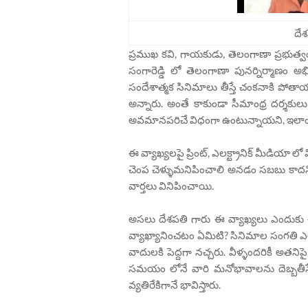
దే
ప్రముఖ కవి, గాయకుడు, తెలంగాణా ప్రభుత్వంలో
సంగారెడ్డి లో తెలంగాణా పునర్నిర్మాణం అ
సందేశాత్మక సినిమాలు తీస్తే చంకనాకి పోతా
అన్నారు. అంతే కాకుండా సీమాంధ్ర దర్శకు
అవమానపరిచే విధంగా ఉంటున్నాయని, ఇలాంటి 
ఈ వ్యాఖ్యలపై ప్రింట్, ఎలక్ట్రానిక్ మీడియా ల
చెంప చెళ్ళుమనిపించాలి అనడం సబబు కాదని,
వార్తలు వినిపించాయి.
అసలు దేశపతి గారు ఈ వ్యాఖ్యలు ఎందుకు చేసా
వ్యాఖ్యానించటం ఏమిటి? సినిమాల సంగతి ఎల
వాదులకి పెద్దగా నచ్చరు. వీళ్ళందరికీ అతన
సమయం లోనే వారి మనోభావాలను దెబ్బతీస
వ్యతిరేకిగానే భావిస్తారు.