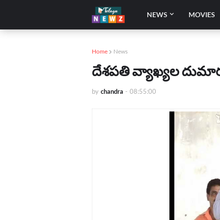
NEWS
MOVIES
Home
News
దేశపతి వ్యాఖ్యల దుమా
by
chandra
-
08:55:00