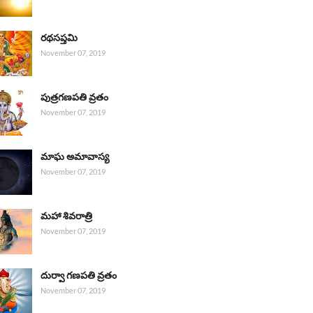
రథసప్తమి
November 07, 2019
పుత్రగణపతి వ్రతం
November 07, 2019
మాఘ అమావాస్య
November 07, 2019
మహా శివరాత్రి
November 07, 2019
దుర్వా గణపతి వ్రతం
November 07, 2019