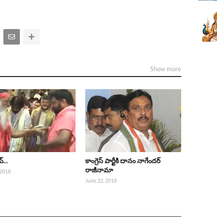
Show more
్...
కాంగ్రెస్ పార్టీకి దానం నాగేందర్
రాజీనామా
 2018
June 22, 2018