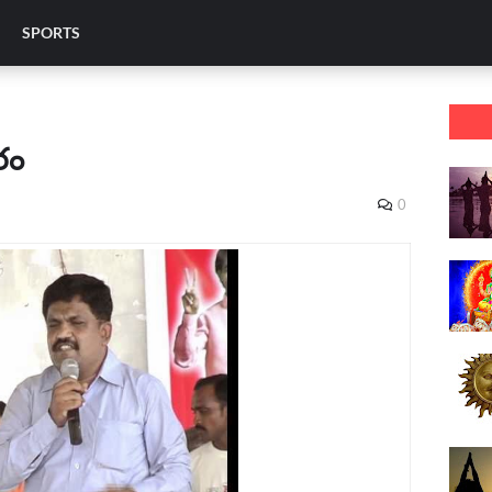
SPORTS
రం
0