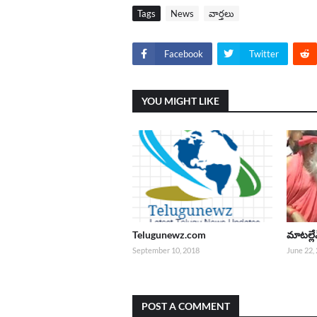
Tags
News
వార్తలు
Facebook
Twitter
YOU MIGHT LIKE
Telugunewz.com
మాటల్లేవ
September 10, 2018
June 22,
POST A COMMENT