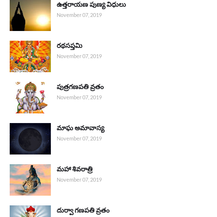
ఉత్తరాయణ పుణ్య విధులు
November 07, 2019
రథసప్తమి
November 07, 2019
పుత్రగణపతి వ్రతం
November 07, 2019
మాఘ అమావాస్య
November 07, 2019
మహా శివరాత్రి
November 07, 2019
దుర్వా గణపతి వ్రతం