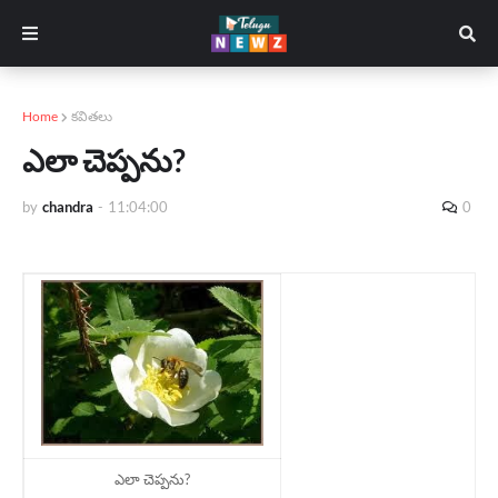
Home
కవితలు
ఎలా చెప్పను?
by
chandra
-
11:04:00
0
ఎలా చెప్పను?