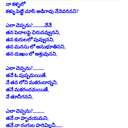
నా కళ్ళలో
కళ్ళు పెట్టి చూసి అడిగావు నేనెవరినని?
ఎలా చెప్పను?..........నేనే
తన పెదాలఫై చిరునవ్వునని,
తన కురులలో పువ్వునని,
తన మనసు లో అనుభూతినని,
తన దుఃఖం లో అశ్రువునని,
ఎలా చెప్పను?..........
తనే ఓ పుష్పమయితే,
నే తన లోని మకరందాన్నని,
తనే మకరందమయితే,
నే తూనీగనని,
ఎలా చెప్పను?..........
తనే నా హృదయమని,
తనే నా రంగుల హరివిల్లనీ......