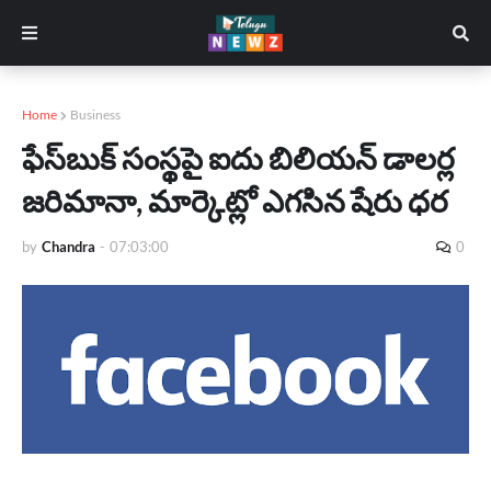
Home
Business
ఫేస్‌బుక్‌ సంస్థపై ఐదు బిలియన్ డాలర్ల
జరిమానా, మార్కెట్లో ఎగసిన షేరు ధర
by
Chandra
-
07:03:00
0