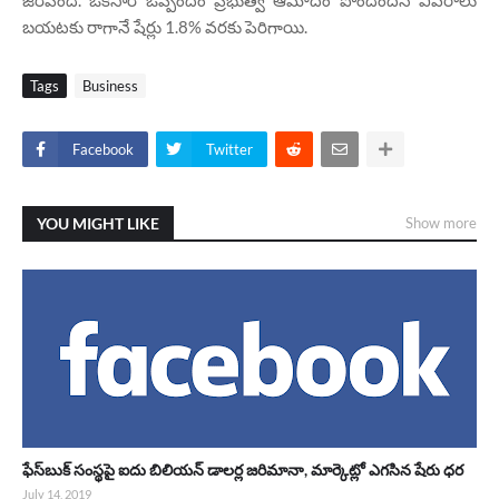
బయటకు రాగానే షేర్లు 1.8% వరకు పెరిగాయి.
Tags
Business
Facebook
Twitter
YOU MIGHT LIKE
Show more
ఫేస్‌బుక్‌ సంస్థపై ఐదు బిలియన్ డాలర్ల జరిమానా, మార్కెట్లో ఎగసిన షేరు ధర
July 14, 2019