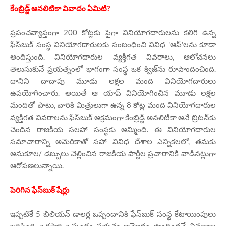
కేంబ్రిడ్జ్ అనలిటికా వివాదం ఏమిటి?
ప్రపంచవ్యాప్తంగా 200 కోట్లకు పైగా వినియోగదారులను కలిగి ఉన్న
ఫేస్‌బుక్‌ సంస్థ వినియోగదారులకు సంబంధించి వివిధ 'ఆప్'లను కూడా
అందిస్తుంది. వినియోగదారుల వ్యక్తిగత వివరాలు, ఆలోచనలు
తెలుసుకునే ప్రయత్నంలో భాగంగా సంస్థ ఒక క్విజ్‌ను రూపొందించింది.
దానిని దాదాపు మూడు లక్షల మంది వినియోగదారులు
ఉపయోగించారు. అయితే ఆ యాప్ వినియోగించిన మూడు లక్షల
మందితో పాటు, వారికి మిత్రులుగా ఉన్న 8 కోట్ల మంది వినియోగదారుల
వ్యక్తిగత వివరాలను ఫేస్‌బుక్‌ అక్రమంగా కేంబ్రిడ్జ్ అనలిటికా అనే బ్రిటన్‌కు
చెందిన రాజకీయ సలహా సంస్థకు అమ్మింది. ఈ వినియోగదారుల
సమాచారాన్ని అమెరికాతో సహా వివిధ దేశాల ఎన్నికలలో, తమకు
అనుకూల/ డబ్బులు చెల్లించిన రాజకీయ పార్టీల ప్రచారానికి వాడినట్లుగా
ఆరోపణలున్నాయి.
పెరిగిన ఫేస్‌బుక్‌ షేర్లు
ఇప్పటికే 5 బిలియన్ డాలర్ల ఒప్పందానికి ఫేస్‌బుక్‌ సంస్థ కేటాయింపులు
జరిపింది. ఒకసారి ఒప్పందం ప్రభుత్వ ఆమోదం పొందిందనే వివరాలు