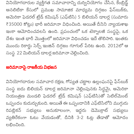
వినియోగదారుల వ్యక్తిగత సమాచారాన్ని దుర్వినియోగం చేసిన, కేంబ్రిడ్జ్
అనలిటికా కేసులో ప్రముఖ సామాజిక మాధ్యమ దిగ్గజం ఫేస్‌బుక్‌కు,
అమెరికా ఫెడరల్‌ ట్రేడ్‌ కమిషన్‌ (ఎఫ్‌టిసి) 5 బిలియన్ డాలర్ల (సుమారు
₹35000 కోట్లు) భారీ జరిమానా విధించింది. అయితే దీనిని న్యాయశాఖ
ఇంకా ఆమోదించవలసి ఉంది. ప్రపంచంలో ఒక టెక్నాలజీ సంస్థపై, ఒక
దేశం ఇంత భారీ మొత్తంలో జరిమానా విధించడం ఇదే తొలిసారి. ఇంతకు
ముందు రికార్డు సెర్చ్‌ ఇంజిన్‌ దిగ్గజం గూగుల్‌ పేరిట ఉంది. 2012లో ఆ
సంస్థ 22 మిలియన్ డాలర్ల జరిమానా చెల్లించింది.
జరిమానాపై రాజకీయ విభజన
వినియోగదారుల సమాచార రక్షణ, గోప్యత చట్టాల ఉల్లంఘనపై ఫేస్‌బుక్‌
సంస్థ ఐదు బిలియన్ డాలర్ల జరిమానా చెల్లింపునకు సిద్ధమై, అమెరికా
నియంత్రణ మండలి ఫెడరల్‌ ట్రేడ్‌ కమిషన్‌ (ఎఫ్‌టిసి)తో సెటిల్‌మెంట్‌
ఒప్పందం కుదుర్చుకుంది. అయితే ఈ ఒప్పందానికి ఎఫ్‌టిసిలోని ముగ్గురు
రిపబ్లికన్ సభ్యులు అనుకూలంగా, ఇద్దరు డెమొక్రాట్ సభ్యులు
వ్యతిరేకంగా ఓటు వేయడంతో, దీనికి 3-2 ఓట్ల తేడాతో ఆమోదం
లభించింది.