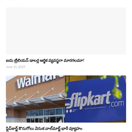
ఐదు ట్రిలియన్ డాలర్ల ఆర్థిక వ్యవస్థగా మారగలమా?
June 15, 2019
ఫ్లిప్‌కార్ట్ కొనుగోలు వెనుక వాల్‌మార్ట్ భారీ వ్యూహం