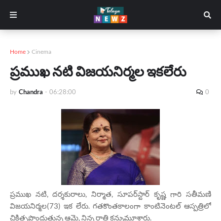
Home
Cinema
ప్రముఖ నటి విజయనిర్మల ఇకలేరు
by
Chandra
-
06:28:00
0
ప్రముఖ నటి, దర్శకురాలు, నిర్మాత, సూపర్‌స్టార్‌ కృష్ణ గారి సతీమణి
విజయనిర్మల(73) ఇక లేరు. గతకొంతకాలంగా కాంటినెంటల్‌ ఆస్పత్రిలో
చికిత్సపొందుతున్న ఆమె, నిన్న రాత్రి కన్నుమూశారు.