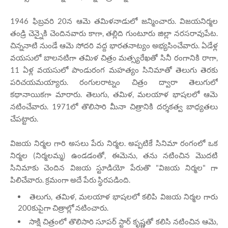
1946 ఫిబ్రవరి 20న ఆమె తమిళనాడులో జన్మించారు. విజయనిర్మల
తండ్రి చెన్నైకి చెందినవారు కాగా, తల్లిది గుంటూరు జిల్లా నరసరావుపేట.
చిన్ననాటి నుండే ఆమె సోదరి వద్ద భారతనాట్యం అభ్యసించేవారు. ఏడేళ్ల
వయసులో బాలనటిగా తమిళ చిత్రం మత్స్యరేఖతో సినీ రంగానికి రాగా,
11 ఏళ్ల వయసులో పాండురంగ మహత్యం సినిమాతో తెలుగు తెరకు
పరిచయమయ్యారు. రంగులరాట్నం చిత్రం ద్వారా తెలుగులో
కథానాయికగా మారారు. తెలుగు, తమిళ, మలయాళ భాషలలో ఆమె
నటించేవారు. 1971లో తొలిసారి మీనా చిత్రానికి దర్శకత్వ బాధ్యతలు
చేపట్టారు.
విజయ నిర్మల గారి అసలు పేరు నిర్మల. అప్పటికే సినిమా రంగంలో ఒక
నిర్మల (నిర్మలమ్మ) ఉండడంతో, ఈమెను, తను నటించిన మొదటి
సినిమాకు చెందిన విజయ స్టూడియో పేరుతొ "విజయ నిర్మల" గా
పిలిచేవారు. క్రమంగా అదే పేరు స్థిరపడింది.
తెలుగు, తమిళ, మలయాళ భాషలలో కలిపి విజయ నిర్మల గారు
200కుపైగా చిత్రాల్లో నటించారు.
సాక్షి చిత్రంలో తొలిసారి సూపర్ స్టార్ కృష్ణతో కలిసి నటించిన ఆమె,