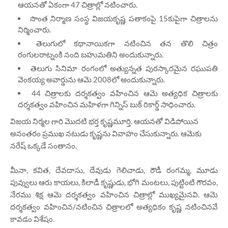
ఆయనతో ఏకంగా 47 చిత్రాల్లో నటించారు.
సొంత నిర్మాణ సంస్థ విజయకృష్ణ పతాకంపై 15కుపైగా చిత్రాలను
నిర్మించారు.
తెలుగులో కథానాయికగా నటించిన తన తొలి చిత్రం
రంగులరాట్నంకి నంది బహుమతిని అందుకున్నారు.
తెలుగు సినిమా రంగంలో అత్యున్నత పురస్కారమైన రఘుపతి
వెంకయ్య అవార్డును ఆమె 2008లో అందుకున్నారు.
44 చిత్రాలకు దర్శకత్వం వహించిన ఆమె అత్యధిక చిత్రాలకు
దర్శకత్వం వహించిన మహిళగా గిన్నిస్ బుక్ రికార్డ్ సాధించారు.
విజయ నిర్మల
గారి
మొదటి భర్త కృష్ణమూర్తి. ఆయనతో విడిపోయిన
అనంతరం ప్రముఖ నటుడు కృష్ణను వివాహం చేసుకున్నారు. ఆమెకు
నరేష్ ఒక్కడే సంతానం.
మీనా, కవిత, దేవదాసు, దేవుడు గెలిచాడు, రౌడీ రంగమ్మ, మూడు
పువ్వులు ఆరు కాయలు, కిలాడీ కృష్ణుడు, భోగి మంటలు, పుట్టింటి గౌరవం,
నేరము శిక్ష ఆమె దర్శకత్వం వహించిన చిత్రాల్లో ముఖ్యమైనవి. ఆమె
దర్శకత్వం వహించిన/నటించిన చిత్రాలలో అత్యధికం కృష్ణ నటించినవే
కావడం విశేషం.