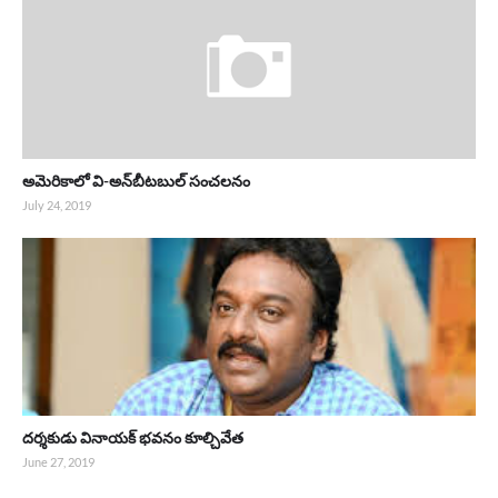
అమెరికాలో వి-అన్‌బీటబుల్ సంచలనం
July 24, 2019
దర్శకుడు వినాయక్ భవనం కూల్చివేత
June 27, 2019