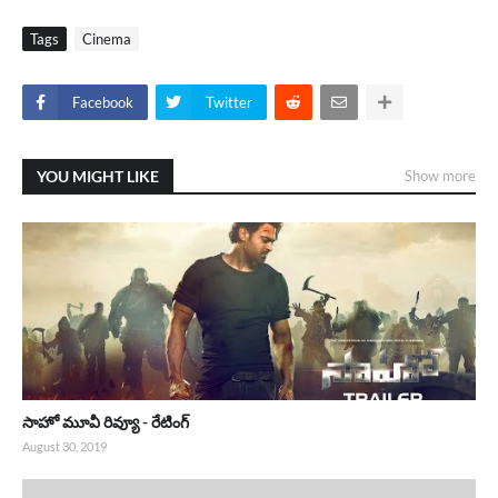
Tags
Cinema
Facebook
Twitter
YOU MIGHT LIKE
Show more
సాహో మూవీ రివ్యూ - రేటింగ్
August 30, 2019