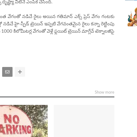
దృష్ట్యా వీటినే ఎంపిక చేసింది.
ంత వేగంతో నడిచే రైలు అయిన గతిమాన్ ఎక్స్ ప్రెస్ వేగం గంటకు
లో నడిచే హై-స్పీడ్ ట్రెయిన్ ఇప్పటి వేగవంతమైన రైలు కన్నా రెట్టింపు
000 కిలోమీటర్ల వేగంతో వెళ్లే ఫ్లయిట్ ట్రెయిన్ మాగ్లేవ్ టెక్నాలజీపై
Show more