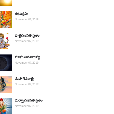
రథసప్తమి
November 07, 2019
పుత్రగణపతి వ్రతం
November 07, 2019
మాఘ అమావాస్య
November 07, 2019
మహా శివరాత్రి
November 07, 2019
దుర్వా గణపతి వ్రతం
November 07, 2019