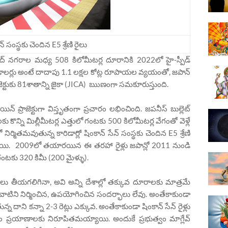
న్ సంస్థకు చెందిన E5 శ్రేణి రైలు
నగరాల మధ్య 508 కిలోమీటర్ల దూరానికి 2022లో హై-స్పీడ్
ాలర్లు అంటే దాదాపు 1.1 లక్షల కోట్ల రూపాయల వ్యయంతో, జపాన్
క్టుకు 81శాతాన్ని జైకా (JICA) ఋణంగా సమకూరుస్తుంది.
యిన్ ప్రాజెక్టుగా విస్తృతంగా ప్రచారం లభించింది. జపనీస్ బుల్లెట్
కొన్ని మిల్లీమీటర్ల ఎత్తులో గంటకు 500 కిలోమీటర్ల వేగంతో వెళ్లే
ో నిర్మితమవుతున్న కారిడార్లో షింకాన్ సేన్ సంస్థకు చెందిన E5 శ్రేణి
డుస్తాయి. 2009లో తయారయిన ఈ తరహా రైళ్లు జపాన్లో 2011 నుండి
ంటకు 320 కిమీ (200 మైళ్ళు).
ుగులు తీయగలిగినా, అవి అన్ని దేశాల్లో తక్కువ దూరాలకు మాత్రమే
టిని నిర్మించిన, ఉపయోగించిన సందర్భాలు లేవు. అంతేకాకుండా
్న దాని కన్నా 2-3 రెట్లు ఎక్కువ. అంతేకాకుండా షింకాన్ సేన్ రైళ్లు
ం ప్రయాణాలకు నిరూపితమయ్యాయి. అందుకే ప్రభుత్వం మాగ్లేవ్