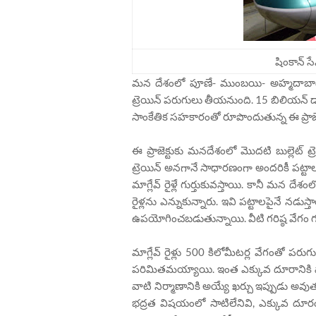
షింకాన్ సే
మన దేశంలో పూణే- ముంబయి- అహ్మదాబాద్ 
ట్రెయిన్ పరుగులు తీయనుంది. 15 బిలియన్ డ
సాంకేతిక సహకారంతో రూపొందుతున్న ఈ ప్రాజె
ఈ ప్రాజెక్టుకు మనదేశంలో మొదటి బుల్లెట్ ట్రె
ట్రెయిన్ అనగానే సాధారణంగా అందరికీ పట్టాలకు 
మాగ్లేవ్ రైళ్లే గుర్తుకువస్తాయి. కానీ మన దేశంల
రైళ్లను ఎన్నుకున్నారు. ఇవి పట్టాలపైనే న
ఉపయోగించబడుతున్నాయి. వీటి గరిష్ఠ వేగం గ
మాగ్లేవ్ రైళ్లు 500 కిలోమీటర్ల వేగంతో పర
పరిమితమయ్యాయి. ఇంత ఎక్కువ దూరానికి వా
వాటి నిర్మాణానికి అయ్యే ఖర్చు ఇప్పుడు అవుతున
భద్రత విషయంలో సాటిలేనివి, ఎక్కువ దూర