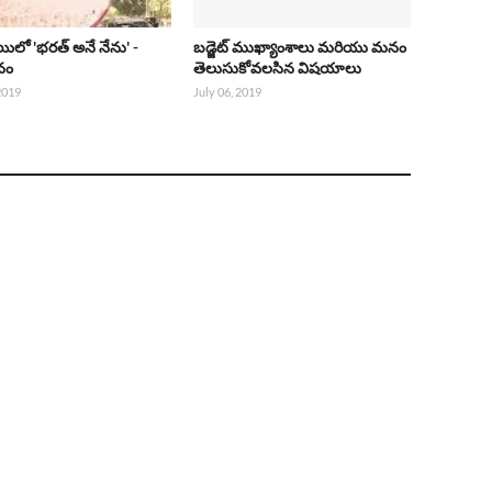
లో 'భరత్ అనే నేను' -
బడ్జెట్ ముఖ్యాంశాలు మరియు మనం
నం
తెలుసుకోవలసిన విషయాలు
 2019
July 06, 2019