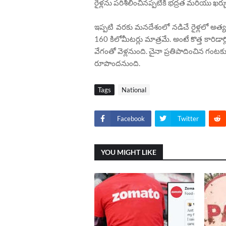
రైళ్లను పరిశీలించినప్పటికీ భద్రత మరియు ఖర్చు 
ఇప్పటి వరకు మనదేశంలో నడిచే రైళ్లలో అత్య
160 కిలోమీటర్లు మాత్రమే. అంటే కొత్త కారిడార్
వేగంతో వెళ్లనుంది. చైనా ప్రతిపాదించిన గంటకు 1
రూపొందనుంది.
Tags
National
Facebook
Twitter
YOU MIGHT LIKE