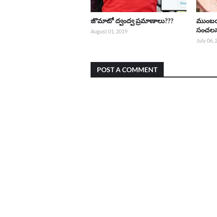
జొమాటో ద్వంద్వ ప్రమాణాలు???
ముంబయి
సంచల
August 01, 2019
July 06,
POST A COMMENT