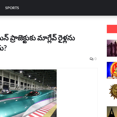
SPORTS
 ప్రాజెక్టుకు మాగ్లేవ్ రైళ్లను
ు?
0