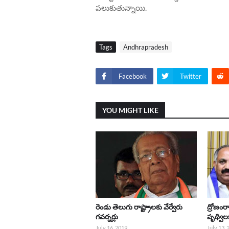
పలుకుతున్నాయి.
Tags
Andhrapradesh
Facebook
Twitter
YOU MIGHT LIKE
రెండు తెలుగు రాష్ట్రాలకు వేర్వేరు
ద్రోణంర
గవర్నర్లు
పృథ్వి
July 16, 2019
July 13,