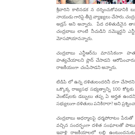
శ్రీవారిని కాలినడక న దర్శించుకోవడానికి
నాయుడు గారిపై తీవ్ర వ్యాఖ్యలు చేసారు. చంద
అడ్రస్‌ అని అన్నారు. పేద దళితుడినైన తాను,
చంద్రబాబు లాంటి నీచుడిని నమ్మొద్దని ఎ
మోసపోయానన్నారు.
చంద్రబాబు ఎన్టీఆర్‌ను మానసికంగా హ
హత్యచేయాలని ప్లాన్‌ చేసాడని ఆరోపించా
రాజకీయంగా చంపేసాడని అన్నారు.
టిడిపి లో ఉన్న దళితులందరినీ దగా చేసారని
ఒక్కొక్క రాజ్యసభ సభ్యత్వాన్ని 100 కోట్ల
వెంటేష్‌లకు డబ్బులు తప్ప ఏ అర్హత ఉంద
సభ్యులుగా దళితులు పనికిరారా? అని ప్రశ్నిం
చంద్రబాబు అధర్మాలపై ధర్మపోరాటం పే
వచ్చిన సందర్భంగా దళిత సంఘాలతో పాటు, వై
ఇవాళ్టి రాజకీయాలలో లబ్ది ఉంటుందనుక