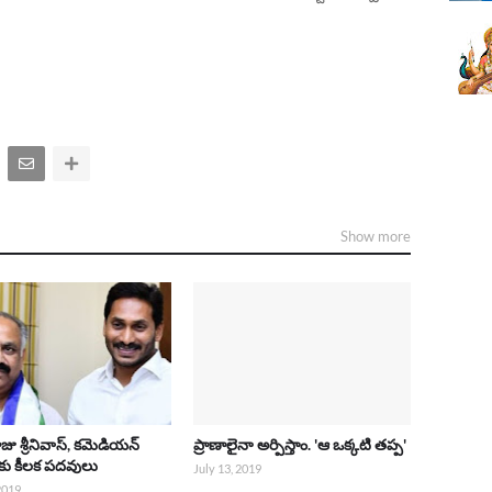
Show more
ాజు శ్రీనివాస్, కమెడియన్
ప్రాణాలైనా అర్పిస్తాం. 'ఆ ఒక్కటి తప్ప'
లకు కీలక పదవులు
July 13, 2019
 2019