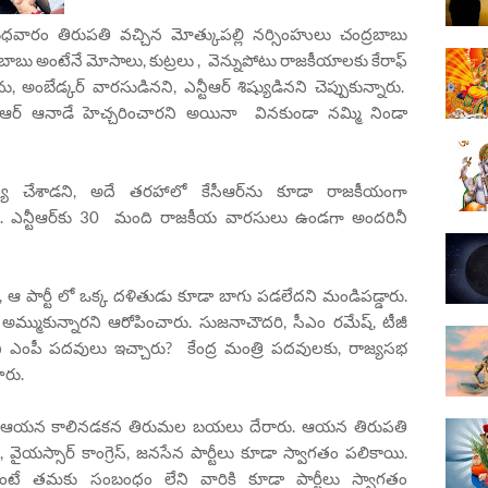
 బుధవారం తిరుపతి వచ్చిన మోత్కుపల్లి నర్సింహులు చంద్రబాబు
్రబాబు అంటేనే మోసాలు, కుట్రలు , వెన్నుపోటు రాజకీయాలకు కేరాఫ్‌
 అంబేడ్కర్‌ వారసుడినని, ఎన్టీఆర్‌ శిష్యుడినని చెప్పుకున్నారు.
న్టీఆర్‌ ఆనాడే హెచ్చరించారని అయినా వినకుండా నమ్మి నిండా
త్య చేశాడని, అదే తరహాలో కేసీఆర్‌ను కూడా రాజకీయంగా
రు. ఎన్టీఆర్‌కు 30 మంది రాజకీయ వారసులు ఉండగా అందరినీ
, ఆ పార్టీ లో ఒక్క దళితుడు కూడా బాగు పడలేదని మండిపడ్డారు.
కు అమ్ముకున్నారని ఆరోపించారు. సుజనాచౌదరి, సీఎం రమేష్, టీజీ
ని ఎంపీ పదవులు ఇచ్చారు? కేంద్ర మంత్రి పదవులకు, రాజ్యసభ
చారు.
రుతో ఆయన కాలినడకన తిరుమల బయలు దేరారు. ఆయన తిరుపతి
యస్సార్ కాంగ్రెస్, జనసేన పార్టీలు కూడా స్వాగతం పలికాయి.
ుంటే తమకు సంబంధం లేని వారికి కూడా పార్టీలు స్వాగతం