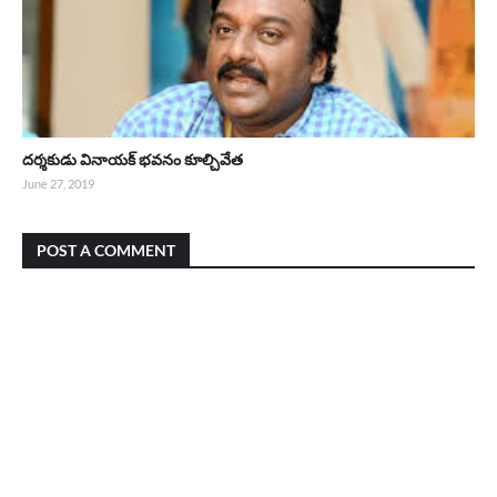
దర్శకుడు వినాయక్ భవనం కూల్చివేత
June 27, 2019
POST A COMMENT