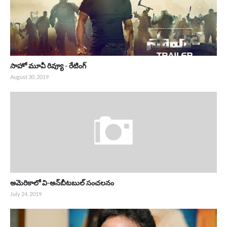
సాహో మూవీ రివ్యూ - రేటింగ్
August 30, 2019
అమెరికాలో వి-అన్‌బీటబుల్ సంచలనం
July 24, 2019