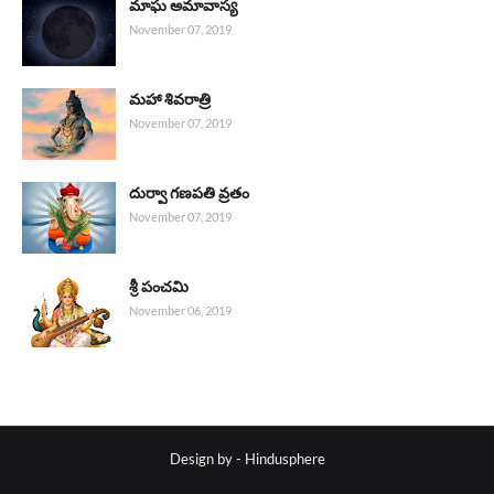
మాఘ అమావాస్య
November 07, 2019
మహా శివరాత్రి
November 07, 2019
దుర్వా గణపతి వ్రతం
November 07, 2019
శ్రీ పంచమి
November 06, 2019
Design by - Hindusphere