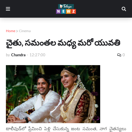
Home
Cinema
చైతు, స‌మంత‌ల మధ్య మరో యువతి
by
Chandra
-
12:27:00
0
టాలీవుడ్‌లో ప్రేమించి పెళ్లి చేసుకున్న జంట స‌మంత‌, నాగ చైత‌న్యలు