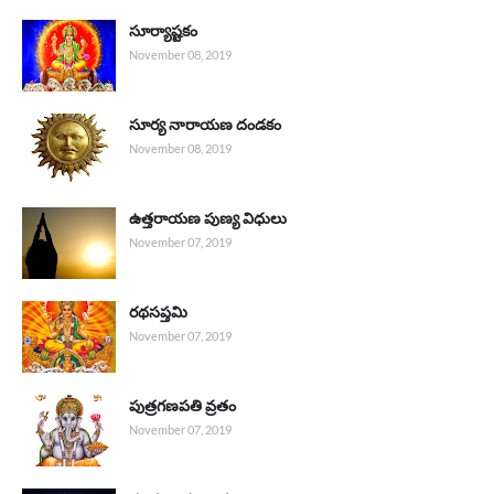
సూర్యాష్టకం
November 08, 2019
సూర్య నారాయణ దండకం
November 08, 2019
ఉత్తరాయణ పుణ్య విధులు
November 07, 2019
రథసప్తమి
November 07, 2019
పుత్రగణపతి వ్రతం
November 07, 2019