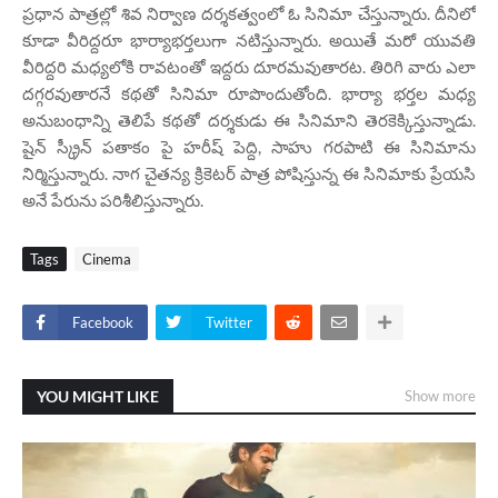
ప్రధాన పాత్రల్లో శివ నిర్వాణ ద‌ర్శ‌క‌త్వంలో ఓ సినిమా చేస్తున్నారు. దీనిలో
కూడా వీరిద్దరూ భార్యాభర్తలుగా నటిస్తున్నారు. అయితే మరో యువతి
వీరిద్దరి మధ్యలోకి రావటంతో ఇద్దరు దూరమవుతారట. తిరిగి వారు ఎలా
దగ్గరవుతారనే కథతో సినిమా రూపొందుతోంది. భార్యా భర్తల మధ్య
అనుబంధాన్ని తెలిపే కథతో ద‌ర్శ‌కుడు ఈ సినిమాని తెర‌కెక్కిస్తున్నాడు.
షైన్ స్క్రీన్ పతాకం పై హ‌రీష్ పెద్ది, సాహు గ‌ర‌పాటి ఈ సినిమాను
నిర్మిస్తున్నారు. నాగ చైతన్య క్రికెటర్ పాత్ర పోషిస్తున్న ఈ సినిమాకు ప్రేయసి
అనే పేరును పరిశీలిస్తున్నారు.
Tags
Cinema
Facebook
Twitter
YOU MIGHT LIKE
Show more