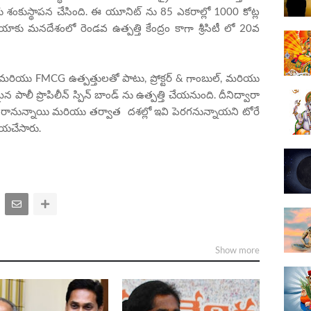
నిట్ కు శంకుస్థాపన చేసింది. ఈ యూనిట్ ను 85 ఎకరాల్లో 1000 కోట్ల
ియాకు మనదేశంలో రెండవ ఉత్పత్తి కేంద్రం కాగా శ్రీసిటీ లో 20వ
మరియు FMCG ఉత్పత్తులతో పాటు, ప్రోక్టర్ & గాంబుల్, మరియు
రమైన పాలీ ప్రొపిలీన్ స్పిన్ బాండ్ ను ఉత్పత్తి చేయనుంది. దీనిద్వారా
లు రానున్నాయి మరియు తర్వాత దశల్లో ఇవి పెరగనున్నాయని టోరే
ెలియచేసారు.
Show more