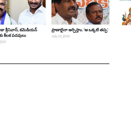
ాజు శ్రీనివాస్, కమెడియన్
ప్రాణాలైనా అర్పిస్తాం. 'ఆ ఒక్కటి తప్ప'
లకు కీలక పదవులు
July 13, 2019
 2019