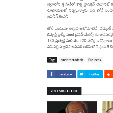
జిల్లాలోని శ్రీ సిటీలో కొత్త ప్రొడక్షన్ యూ
రూపాయలతో నిర్మిస్తున్నారు. ఇది టోరే ఇండ
జపనీస్ కంపెనీ.
టోరే ఇండియా ఇక్కడ ఆటోమోటివ్, విద్యుత్ 
కిమ్బెర్లీ క్లార్క్ వంటి డైపర్-మేకర్స్ కు అవస
130 ప్రత్యక్ష మరియు 520 పరోక్ష ఉద్యోగా
చీఫ్ ఎగ్జిక్యూటివ్ ఆఫీసర్ అకిహిరో నిక్కకు త
Tags
Andhrapradesh
Business
Facebook
Twitter
YOU MIGHT LIKE