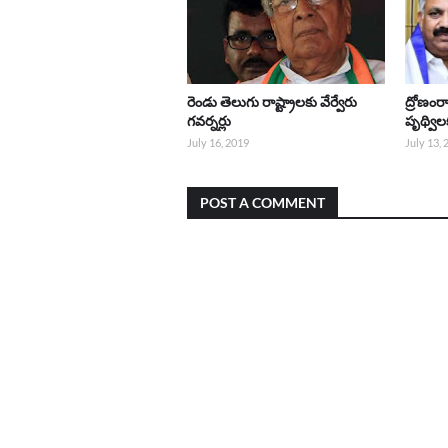
రెండు తెలుగు రాష్ట్రాలకు వేర్వేరు
ద్రోణంర
గవర్నర్లు
పృథ్వి
July 16, 2019
July 13,
POST A COMMENT