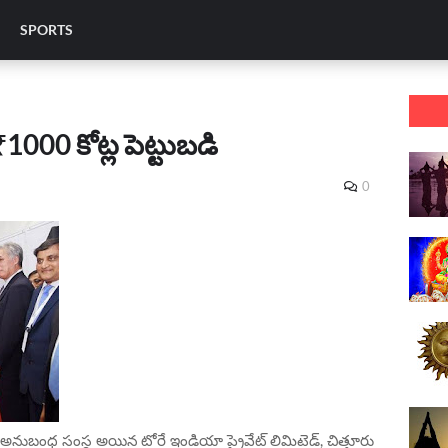
SPORTS
్ ₹1000 కోట్ల పెట్టుబడి
0
 అనుబంధ సంస్థ అయిన టోరే ఇండియా ప్రైవేట్ లిమిటెడ్, చిత్తూరు