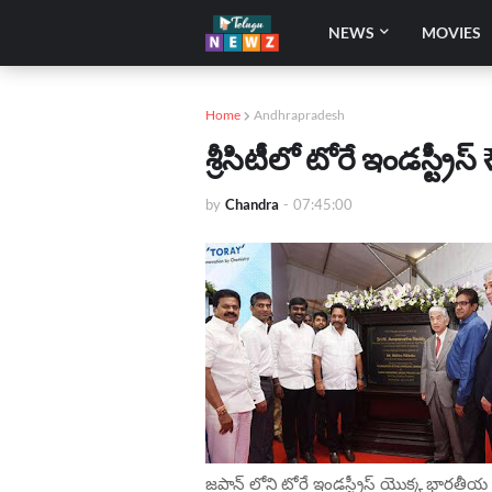
NEWS
MOVIES
Home
Andhrapradesh
శ్రీసిటీలో టోరే ఇండస్ట్రీస
by
Chandra
-
07:45:00
జపాన్ లోని టోరే ఇండస్ట్రీస్ యొక్క భారతీయ