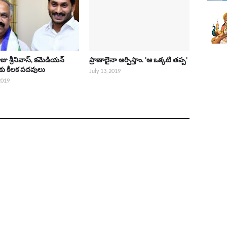
ాజు శ్రీనివాస్, కమెడియన్
ప్రాణాలైనా అర్పిస్తాం. 'ఆ ఒక్కటి తప్ప'
లకు కీలక పదవులు
July 13, 2019
 2019