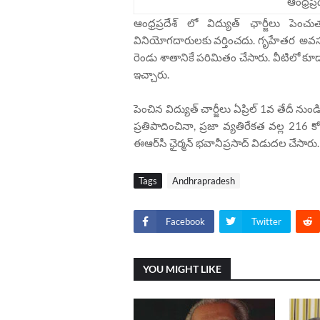
ఆంధ్రప్ర
ఆంధ్రప్రదేశ్ లో విద్యుత్ ఛార్జీలు ప
వినియోగదారులకు వర్తించదు. గృహేతర అవసరాల
రెండు శాతానికే పరిమితం చేసారు. వీటిలో క
ఇచ్చారు.
పెంచిన విద్యుత్ చార్జీలు ఏప్రిల్ 1వ తేదీ ను
ప్రతిపాదించినా, ప్రజా వ్యతిరేకత వల్ల 216 
ఈఆర్‌సీ ఛైర్మన్‌ భవానీప్రసాద్‌ విడుదల చేసారు.
Tags
Andhrapradesh
Facebook
Twitter
YOU MIGHT LIKE