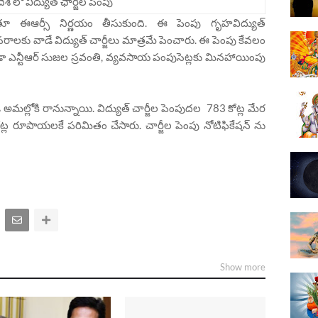
దేశ్ లో విద్యుత్ ఛార్జీల పెంపు
ెంచుతూ ఈఆర్సీ నిర్ణయం తీసుకుంది. ఈ పెంపు గృహవిద్యుత్
కు వాడే విద్యుత్ చార్జీలు మాత్రమే పెంచారు. ఈ పెంపు కేవలం
ూడా ఎన్టీఆర్ సుజల స్రవంతి, వ్యవసాయ పంపుసెట్లకు మినహాయింపు
ండి అమల్లోకి రానున్నాయి. విద్యుత్ చార్జీల పెంపుదల 783 కోట్ల మేర
కోట్ల రూపాయలకే పరిమితం చేసారు. చార్జీల పెంపు నోటిఫికేషన్ ను
Show more