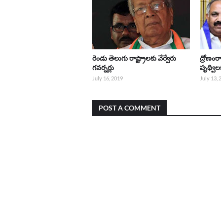
రెండు తెలుగు రాష్ట్రాలకు వేర్వేరు
ద్రోణంర
గవర్నర్లు
పృథ్వి
July 16, 2019
July 13,
POST A COMMENT